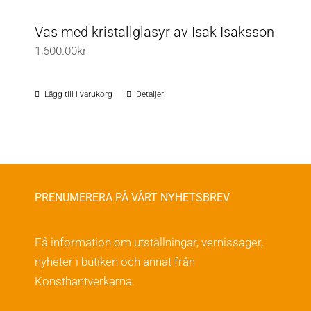
Vas med kristallglasyr av Isak Isaksson
1,600.00
kr
Lägg till i varukorg
Detaljer
PRENUMERERA PÅ VÅRT NYHETSBREV
Få information om utställningar, vernissager,
nyheter i butiken och annat från
Konsthantverkarna.