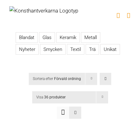
Fortsätt
till
innehållet
Blandat
Glas
Keramik
Metall
Nyheter
Smycken
Textil
Trä
Unikat
Sortera efter
Förvald ordning
Visa
36 produkter