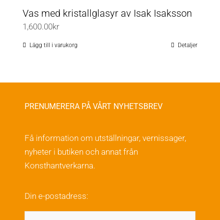
Vas med kristallglasyr av Isak Isaksson
1,600.00
kr
Lägg till i varukorg
Detaljer
PRENUMERERA PÅ VÅRT NYHETSBREV
Få information om utställningar, vernissager,
nyheter i butiken och annat från
Konsthantverkarna.
Din e-postadress: