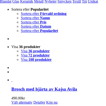
Blandat
Glas
Keramik
Metall
Nyheter
Smycken
Textil
Trä
Unikat
Sortera efter
Popularitet
Sortera efter
Förvald ordning
Sortera efter
Namn
Sortera efter
Pris
Sortera efter
Datum
Sortera efter
Popularitet
Visa
36 produkter
Visa
36 produkter
Visa
72 produkter
Visa
108 produkter
Brosch med hjärta av Kajsa Avila
490.00
kr
Den
Välj alternativ
Detaljer
Köp nu