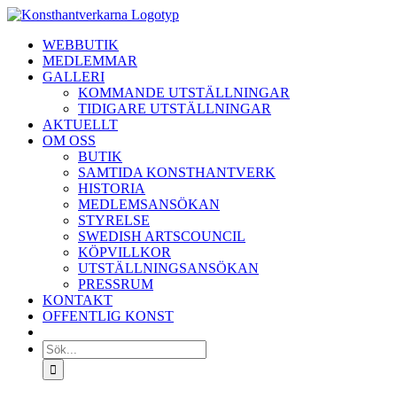
Fortsätt
till
WEBBUTIK
innehållet
MEDLEMMAR
GALLERI
KOMMANDE UTSTÄLLNINGAR
TIDIGARE UTSTÄLLNINGAR
AKTUELLT
OM OSS
BUTIK
SAMTIDA KONSTHANTVERK
HISTORIA
MEDLEMSANSÖKAN
STYRELSE
SWEDISH ARTSCOUNCIL
KÖPVILLKOR
UTSTÄLLNINGSANSÖKAN
PRESSRUM
KONTAKT
OFFENTLIG KONST
Sök
efter: