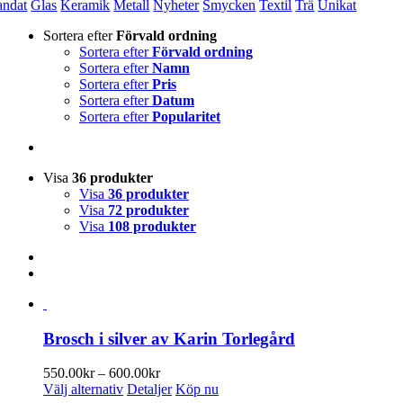
andat
Glas
Keramik
Metall
Nyheter
Smycken
Textil
Trä
Unikat
Sortera efter
Förvald ordning
Sortera efter
Förvald ordning
Sortera efter
Namn
Sortera efter
Pris
Sortera efter
Datum
Sortera efter
Popularitet
Visa
36 produkter
Visa
36 produkter
Visa
72 produkter
Visa
108 produkter
Brosch i silver av Karin Torlegård
Prisintervall:
550.00
kr
–
600.00
kr
Den
550.00kr
Välj alternativ
Detaljer
Köp nu