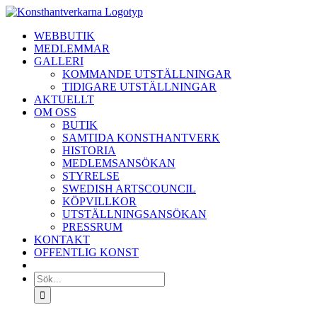
Fortsätt
till
WEBBUTIK
innehållet
MEDLEMMAR
GALLERI
KOMMANDE UTSTÄLLNINGAR
TIDIGARE UTSTÄLLNINGAR
AKTUELLT
OM OSS
BUTIK
SAMTIDA KONSTHANTVERK
HISTORIA
MEDLEMSANSÖKAN
STYRELSE
SWEDISH ARTSCOUNCIL
KÖPVILLKOR
UTSTÄLLNINGSANSÖKAN
PRESSRUM
KONTAKT
OFFENTLIG KONST
Sök
efter: