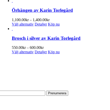
Örhängen av Karin Torlegård
Prisintervall:
1,100.00
kr
–
1,400.00
kr
Den
1,100.00kr
Välj alternativ
Detaljer
Köp nu
här
till
produkten
1,400.00kr
har
Brosch i silver av Karin Torlegård
flera
varianter.
Prisintervall:
550.00
kr
–
600.00
kr
De
Den
550.00kr
Välj alternativ
Detaljer
Köp nu
olika
här
till
alternativen
produkten
600.00kr
PRENUMERERA PÅ VÅRT NYHETSBREV
kan
har
väljas
flera
Få information om utställningar, vernissager, nyheter i butiken och
på
varianter.
annat från Konsthantverkarna.
produktsidan
De
olika
Din e-postadress:
alternativen
kan
väljas
på
HITTA TILL OSS
produktsidan