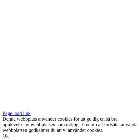
Vår butik med galleri ligger centralt vid Slussen. Nära både tunnelbana
och bussar.
Södermalmstorg 4
118 20 Stockholm
Tel: 08-611 03 70
E-post:
info@konsthantverkarna.se
ORDINARIE ÖPPETTIDER
Mån-Fre: 11–18
Lör: 11–16
KONSTHANTVERKARNA PÅ FACEBOOK & INSTAGRAM
Page load link
Denna webbplats använder cookies för att ge dig en så bra
upplevelse av webbplatsen som möjligt. Genom att fortsätta använda
webbplatsen godkänner du att vi använder cookies.
Ok