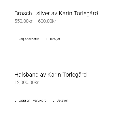
Brosch i silver av Karin Torlegård
Prisintervall:
550.00
kr
–
600.00
kr
550.00kr
till
Välj alternativ
Detaljer
Den
600.00kr
här
produkten
har
flera
Halsband av Karin Torlegård
varianter.
12,000.00
kr
De
olika
Lägg till i varukorg
Detaljer
alternativen
kan
väljas