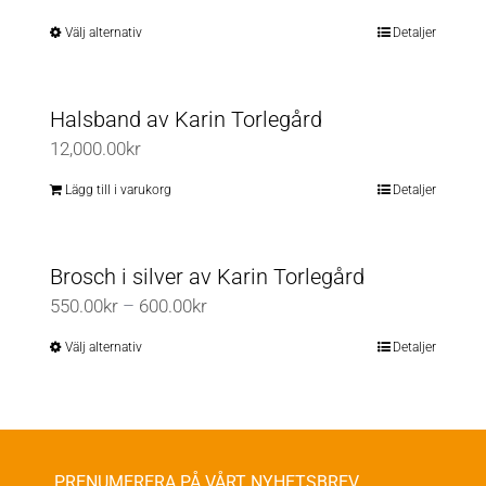
1,100.00kr
Välj alternativ
Detaljer
Den
till
här
1,400.00kr
produkten
Halsband av Karin Torlegård
har
12,000.00
kr
flera
varianter.
Lägg till i varukorg
Detaljer
De
olika
Brosch i silver av Karin Torlegård
alternativen
Prisintervall:
550.00
kr
–
600.00
kr
kan
550.00kr
väljas
Välj alternativ
Detaljer
Den
till
på
här
600.00kr
produktsidan
produkten
har
flera
PRENUMERERA PÅ VÅRT NYHETSBREV