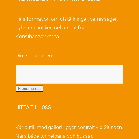
varianter.
De
Få information om utställningar, vernissager,
olika
nyheter i butiken och annat från
alternativen
Konsthantverkarna.
kan
väljas
Din e-postadress:
på
produktsidan
HITTA TILL OSS
Vår butik med galleri ligger centralt vid Slussen.
Nära både tunnelbana och bussar.