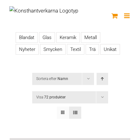
Fortsätt
till
innehållet
Blandat
Glas
Keramik
Metall
Nyheter
Smycken
Textil
Trä
Unikat
Sortera efter
Namn
Visa
72 produkter