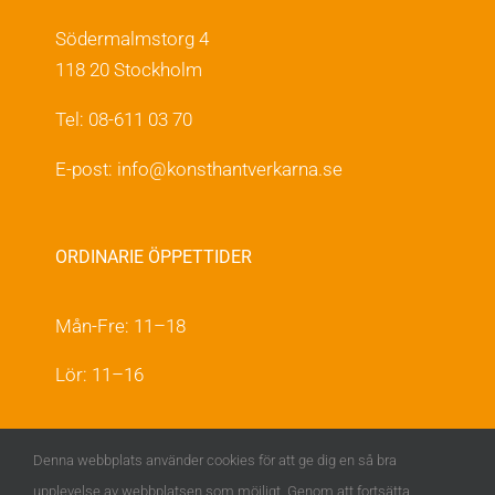
Södermalmstorg 4
118 20 Stockholm
Tel: 08-611 03 70
E-post:
info@konsthantverkarna.se
ORDINARIE ÖPPETTIDER
Mån-Fre: 11–18
Lör: 11–16
KONSTHANTVERKARNA PÅ FACEBOOK &
Denna webbplats använder cookies för att ge dig en så bra
INSTAGRAM
upplevelse av webbplatsen som möjligt. Genom att fortsätta