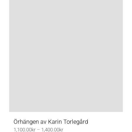
Örhängen av Karin Torlegård
Prisintervall:
1,100.00
kr
–
1,400.00
kr