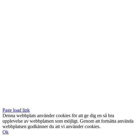
Vår butik med galleri ligger centralt vid Slussen. Nära både tunnelbana
och bussar.
Södermalmstorg 4
118 20 Stockholm
Tel: 08-611 03 70
E-post:
info@konsthantverkarna.se
ORDINARIE ÖPPETTIDER
Mån-Fre: 11–18
Lör: 11–16
KONSTHANTVERKARNA PÅ FACEBOOK & INSTAGRAM
Page load link
Denna webbplats använder cookies för att ge dig en så bra
upplevelse av webbplatsen som möjligt. Genom att fortsätta använda
webbplatsen godkänner du att vi använder cookies.
Ok