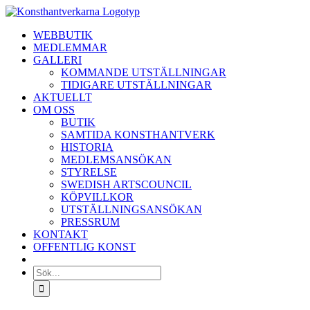
Fortsätt
till
WEBBUTIK
innehållet
MEDLEMMAR
GALLERI
KOMMANDE UTSTÄLLNINGAR
TIDIGARE UTSTÄLLNINGAR
AKTUELLT
OM OSS
BUTIK
SAMTIDA KONSTHANTVERK
HISTORIA
MEDLEMSANSÖKAN
STYRELSE
SWEDISH ARTSCOUNCIL
KÖPVILLKOR
UTSTÄLLNINGSANSÖKAN
PRESSRUM
KONTAKT
OFFENTLIG KONST
Sök
efter: