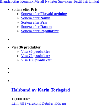
Blandat
Glas
Keramik
Metall
Nyheter
Smycken
Textil
Trä
Unikat
Sortera efter
Pris
Sortera efter
Förvald ordning
Sortera efter
Namn
Sortera efter
Pris
Sortera efter
Datum
Sortera efter
Popularitet
Visa
36 produkter
Visa
36 produkter
Visa
72 produkter
Visa
108 produkter
Halsband av Karin Torlegård
12,000.00
kr
Lägg till i varukorg
Detaljer
Köp nu