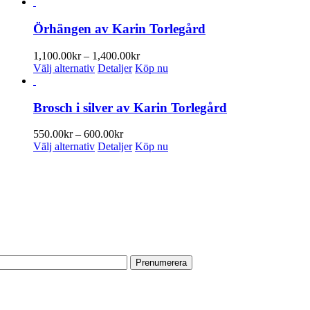
Örhängen av Karin Torlegård
Prisintervall:
1,100.00
kr
–
1,400.00
kr
Den
1,100.00kr
Välj alternativ
Detaljer
Köp nu
här
till
produkten
1,400.00kr
har
Brosch i silver av Karin Torlegård
flera
varianter.
Prisintervall:
550.00
kr
–
600.00
kr
De
Den
550.00kr
Välj alternativ
Detaljer
Köp nu
olika
här
till
alternativen
produkten
600.00kr
PRENUMERERA PÅ VÅRT NYHETSBREV
kan
har
väljas
flera
Få information om utställningar, vernissager, nyheter i butiken och
på
varianter.
annat från Konsthantverkarna.
produktsidan
De
olika
Din e-postadress:
alternativen
kan
väljas
på
HITTA TILL OSS
produktsidan