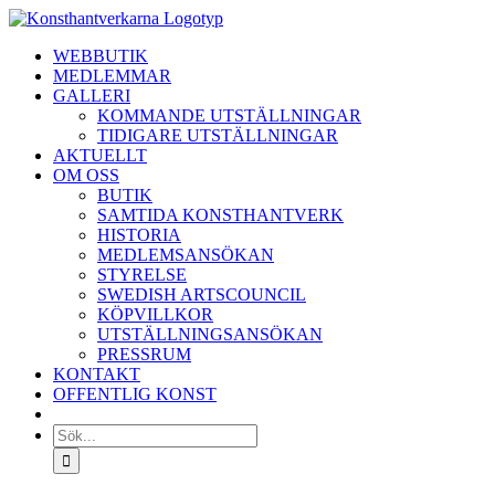
Fortsätt
till
WEBBUTIK
innehållet
MEDLEMMAR
GALLERI
KOMMANDE UTSTÄLLNINGAR
TIDIGARE UTSTÄLLNINGAR
AKTUELLT
OM OSS
BUTIK
SAMTIDA KONSTHANTVERK
HISTORIA
MEDLEMSANSÖKAN
STYRELSE
SWEDISH ARTSCOUNCIL
KÖPVILLKOR
UTSTÄLLNINGSANSÖKAN
PRESSRUM
KONTAKT
OFFENTLIG KONST
Sök
efter: