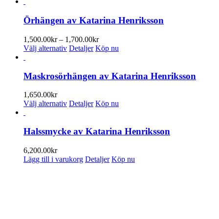
Örhängen av Katarina Henriksson
Prisintervall:
1,500.00
kr
–
1,700.00
kr
Den
1,500.00kr
Välj alternativ
Detaljer
Köp nu
här
till
produkten
1,700.00kr
har
Maskrosörhängen av Katarina Henriksson
flera
varianter.
1,650.00
kr
De
Den
Välj alternativ
Detaljer
Köp nu
olika
här
alternativen
produkten
kan
har
Halssmycke av Katarina Henriksson
väljas
flera
på
varianter.
6,200.00
kr
produktsidan
De
Lägg till i varukorg
Detaljer
Köp nu
olika
alternativen
PRENUMERERA PÅ VÅRT NYHETSBREV
kan
väljas
Få information om utställningar, vernissager, nyheter i butiken och
på
annat från Konsthantverkarna.
produktsidan