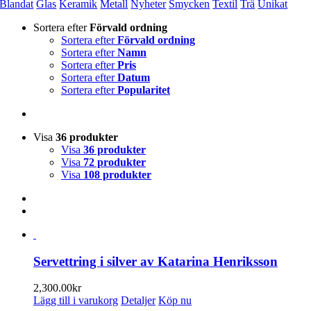
Blandat
Glas
Keramik
Metall
Nyheter
Smycken
Textil
Trä
Unikat
Sortera efter
Förvald ordning
Sortera efter
Förvald ordning
Sortera efter
Namn
Sortera efter
Pris
Sortera efter
Datum
Sortera efter
Popularitet
Visa
36 produkter
Visa
36 produkter
Visa
72 produkter
Visa
108 produkter
Servettring i silver av Katarina Henriksson
2,300.00
kr
Lägg till i varukorg
Detaljer
Köp nu