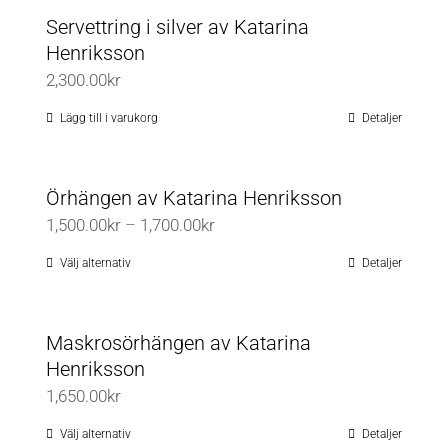
Servettring i silver av Katarina
Henriksson
2,300.00
kr
Lägg till i varukorg
Detaljer
Örhängen av Katarina Henriksson
Prisintervall:
1,500.00
kr
–
1,700.00
kr
1,500.00kr
Välj alternativ
Detaljer
Den
till
här
1,700.00kr
produkten
Maskrosörhängen av Katarina
har
Henriksson
flera
1,650.00
kr
varianter.
De
Välj alternativ
Detaljer
Den