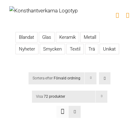
Fortsätt
till
innehållet
Blandat
Glas
Keramik
Metall
Nyheter
Smycken
Textil
Trä
Unikat
Sortera efter
Förvald ordning
Visa
72 produkter