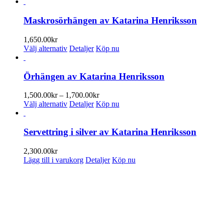
Maskrosörhängen av Katarina Henriksson
1,650.00
kr
Den
Välj alternativ
Detaljer
Köp nu
här
produkten
har
Örhängen av Katarina Henriksson
flera
varianter.
Prisintervall:
1,500.00
kr
–
1,700.00
kr
De
Den
1,500.00kr
Välj alternativ
Detaljer
Köp nu
olika
här
till
alternativen
produkten
1,700.00kr
kan
har
Servettring i silver av Katarina Henriksson
väljas
flera
på
varianter.
2,300.00
kr
produktsidan
De
Lägg till i varukorg
Detaljer
Köp nu
olika
alternativen
PRENUMERERA PÅ VÅRT NYHETSBREV
kan
väljas
Få information om utställningar, vernissager, nyheter i butiken och
på
annat från Konsthantverkarna.
produktsidan