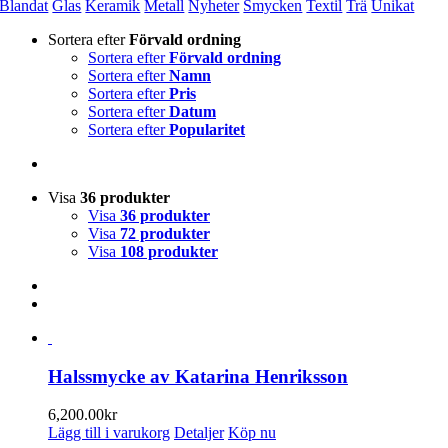
Blandat
Glas
Keramik
Metall
Nyheter
Smycken
Textil
Trä
Unikat
Sortera efter
Förvald ordning
Sortera efter
Förvald ordning
Sortera efter
Namn
Sortera efter
Pris
Sortera efter
Datum
Sortera efter
Popularitet
Visa
36 produkter
Visa
36 produkter
Visa
72 produkter
Visa
108 produkter
Halssmycke av Katarina Henriksson
6,200.00
kr
Lägg till i varukorg
Detaljer
Köp nu