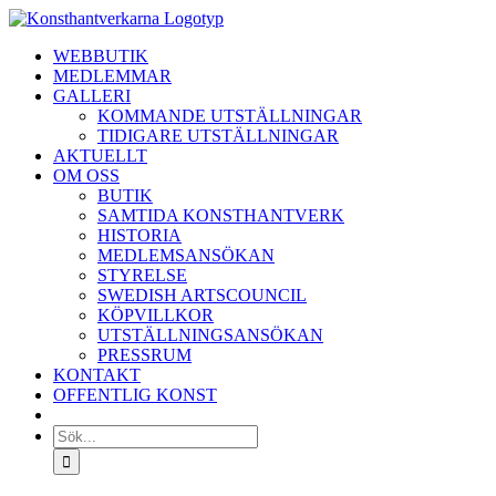
Fortsätt
till
WEBBUTIK
innehållet
MEDLEMMAR
GALLERI
KOMMANDE UTSTÄLLNINGAR
TIDIGARE UTSTÄLLNINGAR
AKTUELLT
OM OSS
BUTIK
SAMTIDA KONSTHANTVERK
HISTORIA
MEDLEMSANSÖKAN
STYRELSE
SWEDISH ARTSCOUNCIL
KÖPVILLKOR
UTSTÄLLNINGSANSÖKAN
PRESSRUM
KONTAKT
OFFENTLIG KONST
Sök
efter: