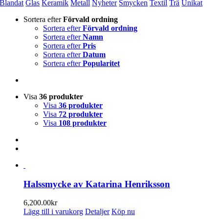
Blandat
Glas
Keramik
Metall
Nyheter
Smycken
Textil
Trä
Unikat
Sortera efter
Förvald ordning
Sortera efter
Förvald ordning
Sortera efter
Namn
Sortera efter
Pris
Sortera efter
Datum
Sortera efter
Popularitet
Visa
36 produkter
Visa
36 produkter
Visa
72 produkter
Visa
108 produkter
Halssmycke av Katarina Henriksson
6,200.00
kr
Lägg till i varukorg
Detaljer
Köp nu