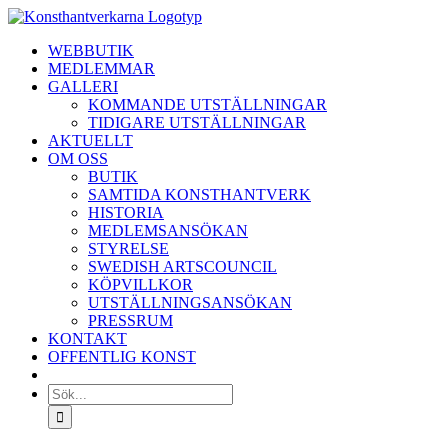
Fortsätt
till
WEBBUTIK
innehållet
MEDLEMMAR
GALLERI
KOMMANDE UTSTÄLLNINGAR
TIDIGARE UTSTÄLLNINGAR
AKTUELLT
OM OSS
BUTIK
SAMTIDA KONSTHANTVERK
HISTORIA
MEDLEMSANSÖKAN
STYRELSE
SWEDISH ARTSCOUNCIL
KÖPVILLKOR
UTSTÄLLNINGSANSÖKAN
PRESSRUM
KONTAKT
OFFENTLIG KONST
Sök
efter: