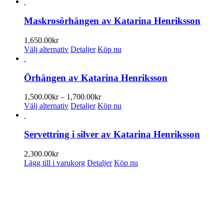
Maskrosörhängen av Katarina Henriksson
1,650.00
kr
Den
Välj alternativ
Detaljer
Köp nu
här
produkten
har
Örhängen av Katarina Henriksson
flera
varianter.
Prisintervall:
1,500.00
kr
–
1,700.00
kr
De
Den
1,500.00kr
Välj alternativ
Detaljer
Köp nu
olika
här
till
alternativen
produkten
1,700.00kr
kan
har
Servettring i silver av Katarina Henriksson
väljas
flera
på
varianter.
2,300.00
kr
produktsidan
De
Lägg till i varukorg
Detaljer
Köp nu
olika
alternativen
PRENUMERERA PÅ VÅRT NYHETSBREV
kan
väljas
Få information om utställningar, vernissager, nyheter i butiken och
på
annat från Konsthantverkarna.
produktsidan