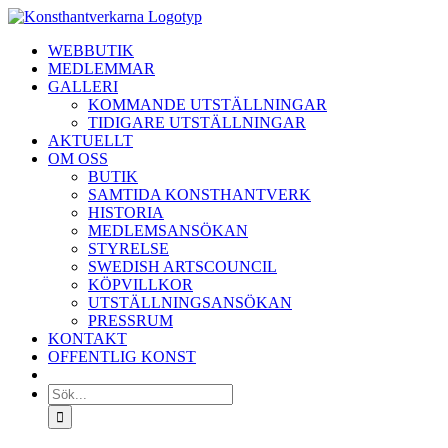
Fortsätt
till
WEBBUTIK
innehållet
MEDLEMMAR
GALLERI
KOMMANDE UTSTÄLLNINGAR
TIDIGARE UTSTÄLLNINGAR
AKTUELLT
OM OSS
BUTIK
SAMTIDA KONSTHANTVERK
HISTORIA
MEDLEMSANSÖKAN
STYRELSE
SWEDISH ARTSCOUNCIL
KÖPVILLKOR
UTSTÄLLNINGSANSÖKAN
PRESSRUM
KONTAKT
OFFENTLIG KONST
Sök
efter: