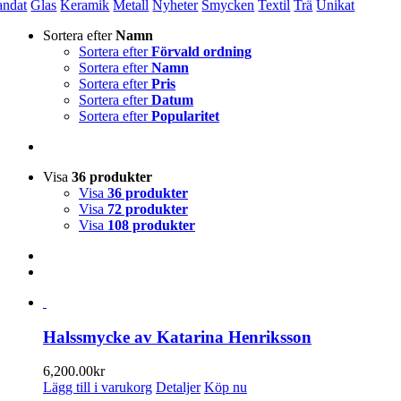
andat
Glas
Keramik
Metall
Nyheter
Smycken
Textil
Trä
Unikat
Sortera efter
Namn
Sortera efter
Förvald ordning
Sortera efter
Namn
Sortera efter
Pris
Sortera efter
Datum
Sortera efter
Popularitet
Visa
36 produkter
Visa
36 produkter
Visa
72 produkter
Visa
108 produkter
Halssmycke av Katarina Henriksson
6,200.00
kr
Lägg till i varukorg
Detaljer
Köp nu