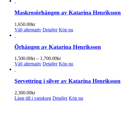
Maskrosörhängen av Katarina Henriksson
1,650.00
kr
Den
Välj alternativ
Detaljer
Köp nu
här
produkten
har
Örhängen av Katarina Henriksson
flera
varianter.
Prisintervall:
1,500.00
kr
–
1,700.00
kr
De
Den
1,500.00kr
Välj alternativ
Detaljer
Köp nu
olika
här
till
alternativen
produkten
1,700.00kr
kan
har
Servettring i silver av Katarina Henriksson
väljas
flera
på
varianter.
2,300.00
kr
produktsidan
De
Lägg till i varukorg
Detaljer
Köp nu
olika
alternativen
ENUMERERA PÅ VÅRT NYHETSBREV
kan
väljas
 information om utställningar, vernissager, nyheter i butiken och annat 
på
produktsidan
n e-postadress: