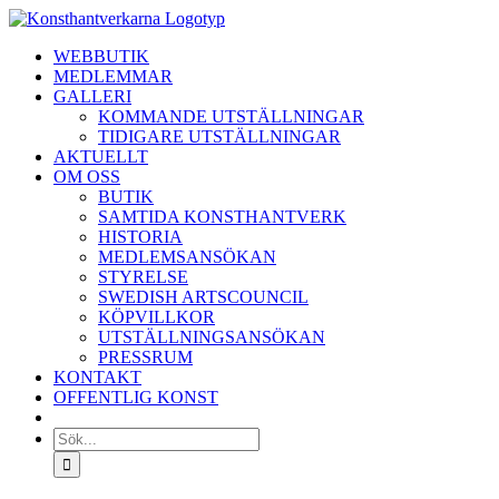
Fortsätt
till
WEBBUTIK
innehållet
MEDLEMMAR
GALLERI
KOMMANDE UTSTÄLLNINGAR
TIDIGARE UTSTÄLLNINGAR
AKTUELLT
OM OSS
BUTIK
SAMTIDA KONSTHANTVERK
HISTORIA
MEDLEMSANSÖKAN
STYRELSE
SWEDISH ARTSCOUNCIL
KÖPVILLKOR
UTSTÄLLNINGSANSÖKAN
PRESSRUM
KONTAKT
OFFENTLIG KONST
Sök
efter: