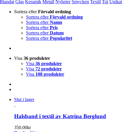
Blandat
Glas
Keramik
Metall
Nyheter
Smycken
Textil
Trä
Unikat
Sortera efter
Förvald ordning
Sortera efter
Förvald ordning
Sortera efter
Namn
Sortera efter
Pris
Sortera efter
Datum
Sortera efter
Popularitet
Visa
36 produkter
Visa
36 produkter
Visa
72 produkter
Visa
108 produkter
Slut i lager
Halsband i textil av Katrina Berglund
350.00
kr