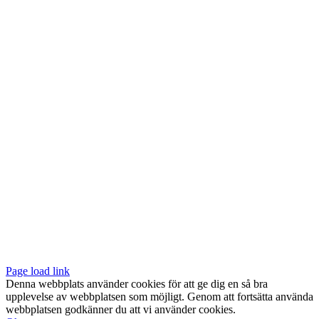
Vår butik med galleri ligger centralt vid Slussen. Nära både tunnelbana
och bussar.
Södermalmstorg 4
118 20 Stockholm
Tel: 08-611 03 70
E-post:
info@konsthantverkarna.se
ORDINARIE ÖPPETTIDER
Mån-Fre: 11–18
Lör: 11–16
KONSTHANTVERKARNA PÅ FACEBOOK & INSTAGRAM
Page load link
Denna webbplats använder cookies för att ge dig en så bra
upplevelse av webbplatsen som möjligt. Genom att fortsätta använda
webbplatsen godkänner du att vi använder cookies.