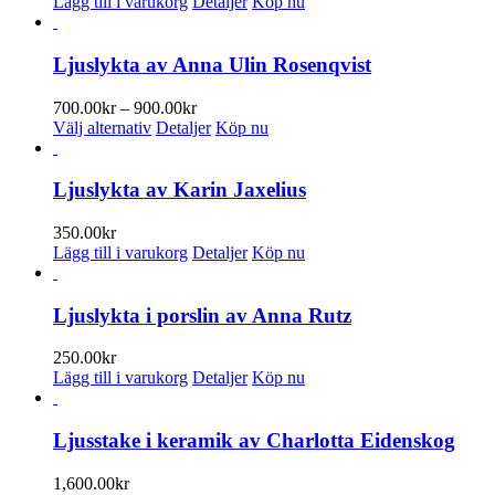
Lägg till i varukorg
Detaljer
Köp nu
Ljuslykta av Anna Ulin Rosenqvist
Prisintervall:
700.00
kr
–
900.00
kr
Den
700.00kr
Välj alternativ
Detaljer
Köp nu
här
till
produkten
900.00kr
har
Ljuslykta av Karin Jaxelius
flera
varianter.
350.00
kr
De
Lägg till i varukorg
Detaljer
Köp nu
olika
alternativen
kan
Ljuslykta i porslin av Anna Rutz
väljas
på
250.00
kr
produktsidan
Lägg till i varukorg
Detaljer
Köp nu
Ljusstake i keramik av Charlotta Eidenskog
1,600.00
kr