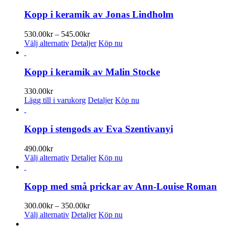
produkten
har
Kopp i keramik av Jonas Lindholm
flera
varianter.
Prisintervall:
530.00
kr
–
545.00
kr
De
Den
530.00kr
Välj alternativ
Detaljer
Köp nu
olika
här
till
alternativen
produkten
545.00kr
kan
har
Kopp i keramik av Malin Stocke
väljas
flera
på
varianter.
330.00
kr
produktsidan
De
Lägg till i varukorg
Detaljer
Köp nu
olika
alternativen
kan
Kopp i stengods av Eva Szentivanyi
väljas
på
490.00
kr
produktsidan
Den
Välj alternativ
Detaljer
Köp nu
här
produkten
har
Kopp med små prickar av Ann-Louise Roman
flera
varianter.
Prisintervall:
300.00
kr
–
350.00
kr
De
Den
300.00kr
Välj alternativ
Detaljer
Köp nu
olika
här
till