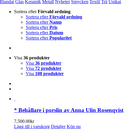
Blandat
Glas
Keramik
Metall
Nyheter
Smycken
Textil
Trä
Unikat
Sortera efter
Förvald ordning
Sortera efter
Förvald ordning
Sortera efter
Namn
Sortera efter
Pris
Sortera efter
Datum
Sortera efter
Popularitet
Visa
36 produkter
Visa
36 produkter
Visa
72 produkter
Visa
108 produkter
* Behållare i porslin av Anna Ulin Rosenqvist
7,500.00
kr
Lägg till i varukorg
Detaljer
Köp nu