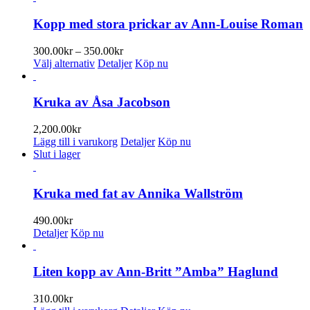
alternativen
produkten
350.00kr
kan
har
Kopp med stora prickar av Ann-Louise Roman
väljas
flera
på
varianter.
Prisintervall:
300.00
kr
–
350.00
kr
produktsidan
De
Den
300.00kr
Välj alternativ
Detaljer
Köp nu
olika
här
till
alternativen
produkten
350.00kr
kan
har
Kruka av Åsa Jacobson
väljas
flera
på
varianter.
2,200.00
kr
produktsidan
De
Lägg till i varukorg
Detaljer
Köp nu
olika
Slut i lager
alternativen
kan
väljas
Kruka med fat av Annika Wallström
på
produktsidan
490.00
kr
Detaljer
Köp nu
Liten kopp av Ann-Britt ”Amba” Haglund
310.00
kr