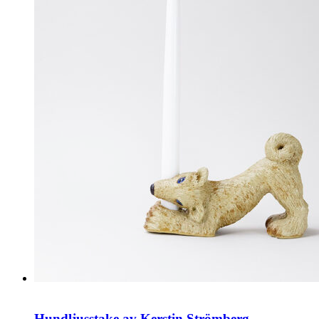
Hundljusstake av Kerstin Strömberg