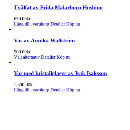
kan
Tvålfat av Frida Mälarborn Hoshino
väljas
på
650.00
kr
produktsidan
Lägg till i varukorg
Detaljer
Köp nu
Vas av Annika Wallström
900.00
kr
Den
Välj alternativ
Detaljer
Köp nu
här
produkten
har
Vas med kristallglasyr av Isak Isaksson
flera
varianter.
1,600.00
kr
De
Lägg till i varukorg
Detaljer
Köp nu
olika
alternativen
PRENUMERERA PÅ VÅRT NYHETSBREV
kan
väljas
Få information om utställningar, vernissager, nyheter i butiken och
på
annat från Konsthantverkarna.
produktsidan
Din e-postadress: