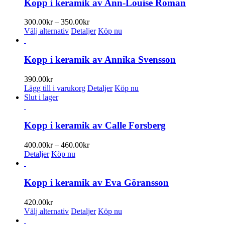
Kopp i keramik av Ann-Louise Roman
väljas
på
Prisintervall:
300.00
kr
–
350.00
kr
produktsidan
Den
300.00kr
Välj alternativ
Detaljer
Köp nu
här
till
produkten
350.00kr
har
Kopp i keramik av Annika Svensson
flera
varianter.
390.00
kr
De
Lägg till i varukorg
Detaljer
Köp nu
olika
Slut i lager
alternativen
kan
väljas
Kopp i keramik av Calle Forsberg
på
produktsidan
Prisintervall:
400.00
kr
–
460.00
kr
400.00kr
Detaljer
Köp nu
till
460.00kr
Kopp i keramik av Eva Göransson
420.00
kr
Den
Välj alternativ
Detaljer
Köp nu
här