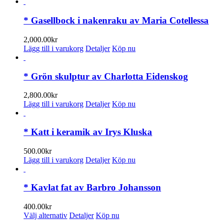
* Gasellbock i nakenraku av Maria Cotellessa
2,000.00
kr
Lägg till i varukorg
Detaljer
Köp nu
* Grön skulptur av Charlotta Eidenskog
2,800.00
kr
Lägg till i varukorg
Detaljer
Köp nu
* Katt i keramik av Irys Kluska
500.00
kr
Lägg till i varukorg
Detaljer
Köp nu
* Kavlat fat av Barbro Johansson
400.00
kr
Den
Välj alternativ
Detaljer
Köp nu