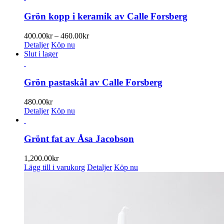
kan
har
väljas
flera
Grön kopp i keramik av Calle Forsberg
på
varianter.
produktsidan
De
Prisintervall:
400.00
kr
–
460.00
kr
olika
400.00kr
Detaljer
Köp nu
alternativen
till
Slut i lager
kan
460.00kr
väljas
på
Grön pastaskål av Calle Forsberg
produktsidan
480.00
kr
Detaljer
Köp nu
Grönt fat av Åsa Jacobson
1,200.00
kr
Lägg till i varukorg
Detaljer
Köp nu