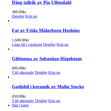
väljas
Djup tallrik av Pia Ulfendahl
på
produktsidan
360.00
kr
Detaljer
Köp nu
Fat av Frida Mälarborn Hoshino
1,600.00
kr
Lägg till i varukorg
Detaljer
Köp nu
Gifttunna av Sebastian Hägelstam
600.00
kr
Den
Välj alternativ
Detaljer
Köp nu
här
produkten
har
Godisbil i keramik av Malin Stocke
flera
varianter.
450.00
kr
De
Den
Välj alternativ
Detaljer
Köp nu
olika
här
Slut i lager
alternativen
produkten