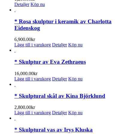
olika
Detaljer
Köp nu
alternativen
kan
väljas
* Rosa skulptur i keramik av Charlotta
på
Eidenskog
produktsidan
6,900.00
kr
Lägg till i varukorg
Detaljer
Köp nu
* Skulptur av Eva Zethraeus
16,000.00
kr
Lägg till i varukorg
Detaljer
Köp nu
* Skulptural skål av Kina Björklund
2,800.00
kr
Lägg till i varukorg
Detaljer
Köp nu
* Skulptural vas av Irys Kluska