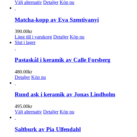
Den
Välj alternativ
Detaljer
Köp nu
här
produkten
har
Matcha-kopp av Eva Szentivanyi
flera
varianter.
390.00
kr
De
Lägg till i varukorg
Detaljer
Köp nu
olika
Slut i lager
alternativen
kan
väljas
Pastaskål i keramik av Calle Forsberg
på
produktsidan
480.00
kr
Detaljer
Köp nu
Rund ask i keramik av Jonas Lindholm
495.00
kr
Den
Välj alternativ
Detaljer
Köp nu
här
produkten
har
Saltburk av Pia Ulfendahl
flera