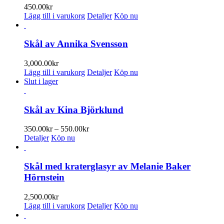
varianter.
450.00
kr
De
Lägg till i varukorg
Detaljer
Köp nu
olika
alternativen
kan
Skål av Annika Svensson
väljas
på
3,000.00
kr
produktsidan
Lägg till i varukorg
Detaljer
Köp nu
Slut i lager
Skål av Kina Björklund
Prisintervall:
350.00
kr
–
550.00
kr
350.00kr
Detaljer
Köp nu
till
550.00kr
Skål med kraterglasyr av Melanie Baker
Hörnstein
2,500.00
kr
Lägg till i varukorg
Detaljer
Köp nu