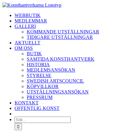
Fortsätt
till
WEBBUTIK
innehållet
MEDLEMMAR
GALLERI
KOMMANDE UTSTÄLLNINGAR
TIDIGARE UTSTÄLLNINGAR
AKTUELLT
OM OSS
BUTIK
SAMTIDA KONSTHANTVERK
HISTORIA
MEDLEMSANSÖKAN
STYRELSE
SWEDISH ARTSCOUNCIL
KÖPVILLKOR
UTSTÄLLNINGSANSÖKAN
PRESSRUM
KONTAKT
OFFENTLIG KONST
Sök
efter: