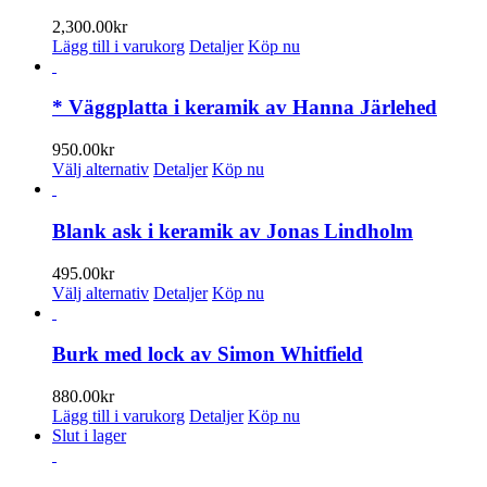
2,300.00
kr
Lägg till i varukorg
Detaljer
Köp nu
* Väggplatta i keramik av Hanna Järlehed
950.00
kr
Den
Välj alternativ
Detaljer
Köp nu
här
produkten
har
Blank ask i keramik av Jonas Lindholm
flera
varianter.
495.00
kr
De
Den
Välj alternativ
Detaljer
Köp nu
olika
här
alternativen
produkten
kan
har
Burk med lock av Simon Whitfield
väljas
flera
på
varianter.
880.00
kr
produktsidan
De
Lägg till i varukorg
Detaljer
Köp nu
olika
Slut i lager
alternativen
kan