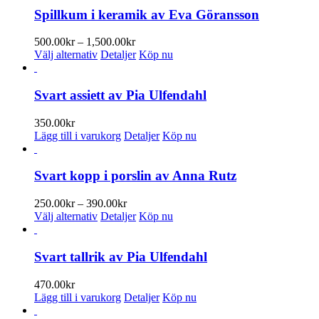
Spillkum i keramik av Eva Göransson
Prisintervall:
500.00
kr
–
1,500.00
kr
Den
500.00kr
Välj alternativ
Detaljer
Köp nu
här
till
produkten
1,500.00kr
har
Svart assiett av Pia Ulfendahl
flera
varianter.
350.00
kr
De
Lägg till i varukorg
Detaljer
Köp nu
olika
alternativen
kan
Svart kopp i porslin av Anna Rutz
väljas
på
Prisintervall:
250.00
kr
–
390.00
kr
produktsidan
Den
250.00kr
Välj alternativ
Detaljer
Köp nu
här
till
produkten
390.00kr
har
Svart tallrik av Pia Ulfendahl
flera
varianter.
470.00
kr
De
Lägg till i varukorg
Detaljer
Köp nu
olika
alternativen