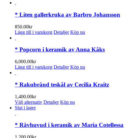
här
produkten
har
* Liten gallerkruka av Barbro Johansson
flera
varianter.
850.00
kr
De
Lägg till i varukorg
Detaljer
Köp nu
olika
alternativen
kan
* Popcorn i keramik av Anna Kåks
väljas
på
6,000.00
kr
produktsidan
Lägg till i varukorg
Detaljer
Köp nu
* Rakubränd teskål av Cecilia Kraitz
1,400.00
kr
Den
Välj alternativ
Detaljer
Köp nu
här
Slut i lager
produkten
har
flera
* Rävhuvud i keramik av Maria Cotellessa
varianter.
De
1,200.00
kr