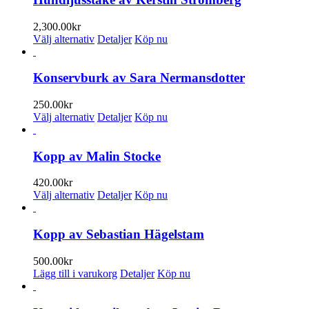
2,300.00
kr
Den
Välj alternativ
Detaljer
Köp nu
här
produkten
har
Konservburk av Sara Nermansdotter
flera
varianter.
250.00
kr
De
Den
Välj alternativ
Detaljer
Köp nu
olika
här
alternativen
produkten
kan
har
Kopp av Malin Stocke
väljas
flera
på
varianter.
420.00
kr
produktsidan
De
Den
Välj alternativ
Detaljer
Köp nu
olika
här
alternativen
produkten
kan
har
Kopp av Sebastian Hägelstam
väljas
flera
på
varianter.
500.00
kr
produktsidan
De
Lägg till i varukorg
Detaljer
Köp nu
olika
alternativen
kan