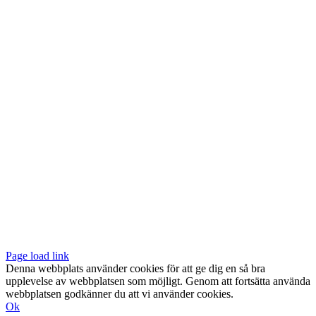
Vår butik med galleri ligger centralt vid Slussen. Nära både tunnelbana
och bussar.
Södermalmstorg 4
118 20 Stockholm
Tel: 08-611 03 70
E-post:
info@konsthantverkarna.se
ORDINARIE ÖPPETTIDER
Mån-Fre: 11–18
Lör: 11–16
KONSTHANTVERKARNA PÅ FACEBOOK & INSTAGRAM
Page load link
Denna webbplats använder cookies för att ge dig en så bra
upplevelse av webbplatsen som möjligt. Genom att fortsätta använda
webbplatsen godkänner du att vi använder cookies.
Ok