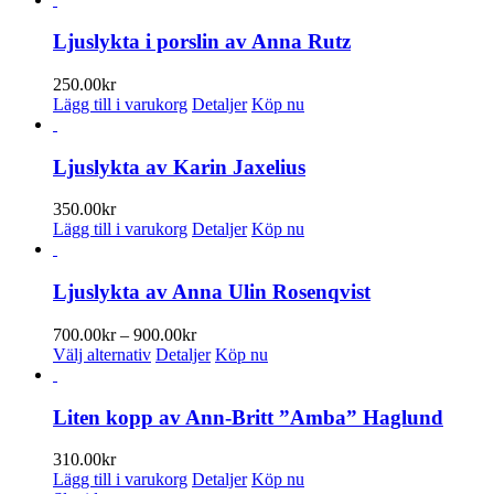
produkten
har
Ljuslykta i porslin av Anna Rutz
flera
varianter.
250.00
kr
De
Lägg till i varukorg
Detaljer
Köp nu
olika
alternativen
kan
Ljuslykta av Karin Jaxelius
väljas
på
350.00
kr
produktsidan
Lägg till i varukorg
Detaljer
Köp nu
Ljuslykta av Anna Ulin Rosenqvist
Prisintervall:
700.00
kr
–
900.00
kr
Den
700.00kr
Välj alternativ
Detaljer
Köp nu
här
till
produkten
900.00kr
har
Liten kopp av Ann-Britt ”Amba” Haglund
flera
varianter.
310.00
kr
De
Lägg till i varukorg
Detaljer
Köp nu
olika