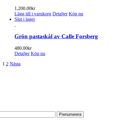
flera
på
varianter.
1,200.00
kr
produktsidan
De
Lägg till i varukorg
Detaljer
Köp nu
olika
Slut i lager
alternativen
kan
väljas
Grön pastaskål av Calle Forsberg
på
produktsidan
480.00
kr
Detaljer
Köp nu
1
2
Nästa
PRENUMERERA PÅ VÅRT NYHETSBREV
Få information om utställningar, vernissager, nyheter i butiken och
annat från Konsthantverkarna.
Din e-postadress:
HITTA TILL OSS