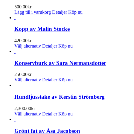
varianter.
500.00
kr
De
Lägg till i varukorg
Detaljer
Köp nu
olika
alternativen
kan
Kopp av Malin Stocke
väljas
på
420.00
kr
produktsidan
Den
Välj alternativ
Detaljer
Köp nu
här
produkten
har
Konservburk av Sara Nermansdotter
flera
varianter.
250.00
kr
De
Den
Välj alternativ
Detaljer
Köp nu
olika
här
alternativen
produkten
kan
har
Hundljusstake av Kerstin Strömberg
väljas
flera
på
varianter.
2,300.00
kr
produktsidan
De
Den
Välj alternativ
Detaljer
Köp nu
olika
här
alternativen
produkten
kan
har
Grönt fat av Åsa Jacobson
väljas