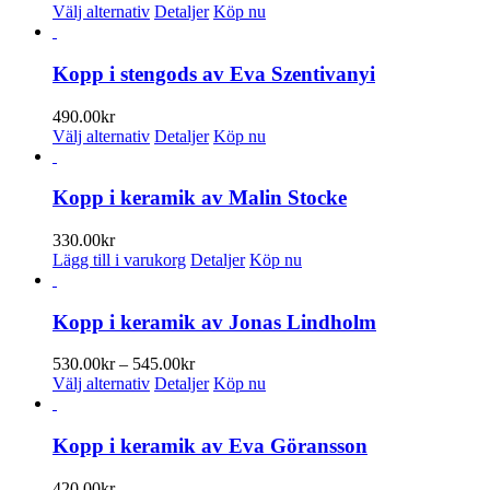
De
Den
300.00kr
Välj alternativ
Detaljer
Köp nu
olika
här
till
alternativen
produkten
350.00kr
kan
har
Kopp i stengods av Eva Szentivanyi
väljas
flera
på
varianter.
490.00
kr
produktsidan
De
Den
Välj alternativ
Detaljer
Köp nu
olika
här
alternativen
produkten
kan
har
Kopp i keramik av Malin Stocke
väljas
flera
på
varianter.
330.00
kr
produktsidan
De
Lägg till i varukorg
Detaljer
Köp nu
olika
alternativen
kan
Kopp i keramik av Jonas Lindholm
väljas
på
Prisintervall:
530.00
kr
–
545.00
kr
produktsidan
Den
530.00kr
Välj alternativ
Detaljer
Köp nu
här
till
produkten
545.00kr
har
Kopp i keramik av Eva Göransson
flera
varianter.
420.00
kr