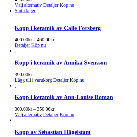
De
Den
Välj alternativ
Detaljer
Köp nu
olika
här
Slut i lager
alternativen
produkten
kan
har
väljas
flera
Kopp i keramik av Calle Forsberg
på
varianter.
produktsidan
De
Prisintervall:
400.00
kr
–
460.00
kr
olika
400.00kr
Detaljer
Köp nu
alternativen
till
kan
460.00kr
väljas
Kopp i keramik av Annika Svensson
på
produktsidan
390.00
kr
Lägg till i varukorg
Detaljer
Köp nu
Kopp i keramik av Ann-Louise Roman
Prisintervall:
300.00
kr
–
350.00
kr
Den
300.00kr
Välj alternativ
Detaljer
Köp nu
här
till
produkten
350.00kr
har
Kopp av Sebastian Hägelstam
flera