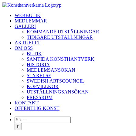
Fortsätt
till
WEBBUTIK
innehållet
MEDLEMMAR
GALLERI
KOMMANDE UTSTÄLLNINGAR
TIDIGARE UTSTÄLLNINGAR
AKTUELLT
OM OSS
BUTIK
SAMTIDA KONSTHANTVERK
HISTORIA
MEDLEMSANSÖKAN
STYRELSE
SWEDISH ARTSCOUNCIL
KÖPVILLKOR
UTSTÄLLNINGSANSÖKAN
PRESSRUM
KONTAKT
OFFENTLIG KONST
Sök
efter: