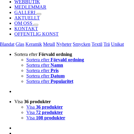
WEBBUTIK
MEDLEMMAR
GALLERI
AKTUELLT
OM OSS
KONTAKT
OFFENTLIG KONST
Blandat
Glas
Keramik
Metall
Nyheter
Smycken
Textil
Trä
Unikat
Sortera efter
Förvald ordning
Sortera efter
Förvald ordning
Sortera efter
Namn
Sortera efter
Pris
Sortera efter
Datum
Sortera efter
Popularitet
Visa
36 produkter
Visa
36 produkter
Visa
72 produkter
Visa
108 produkter