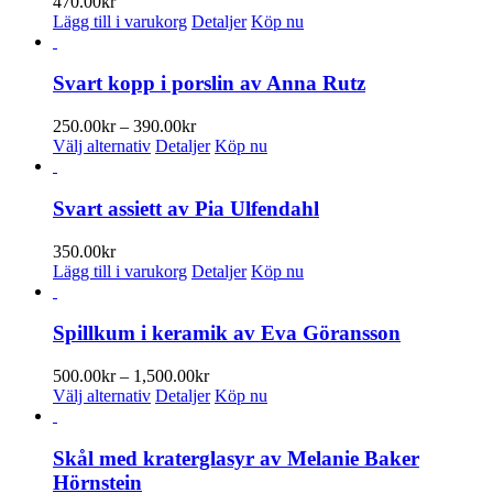
470.00
kr
produktsidan
Lägg till i varukorg
Detaljer
Köp nu
Svart kopp i porslin av Anna Rutz
Prisintervall:
250.00
kr
–
390.00
kr
Den
250.00kr
Välj alternativ
Detaljer
Köp nu
här
till
produkten
390.00kr
har
Svart assiett av Pia Ulfendahl
flera
varianter.
350.00
kr
De
Lägg till i varukorg
Detaljer
Köp nu
olika
alternativen
kan
Spillkum i keramik av Eva Göransson
väljas
på
Prisintervall:
500.00
kr
–
1,500.00
kr
produktsidan
Den
500.00kr
Välj alternativ
Detaljer
Köp nu
här
till
produkten
1,500.00kr
har
Skål med kraterglasyr av Melanie Baker
flera
Hörnstein