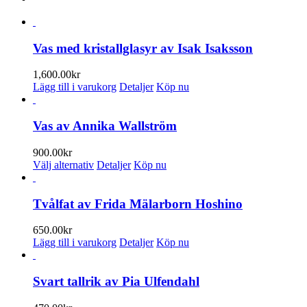
Vas med kristallglasyr av Isak Isaksson
1,600.00
kr
Lägg till i varukorg
Detaljer
Köp nu
Vas av Annika Wallström
900.00
kr
Den
Välj alternativ
Detaljer
Köp nu
här
produkten
har
Tvålfat av Frida Mälarborn Hoshino
flera
varianter.
650.00
kr
De
Lägg till i varukorg
Detaljer
Köp nu
olika
alternativen
kan
Svart tallrik av Pia Ulfendahl
väljas
på