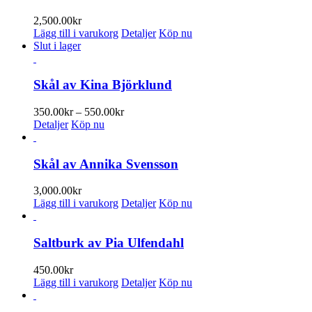
varianter.
De
2,500.00
kr
olika
Lägg till i varukorg
Detaljer
Köp nu
alternativen
Slut i lager
kan
väljas
på
Skål av Kina Björklund
produktsidan
Prisintervall:
350.00
kr
–
550.00
kr
350.00kr
Detaljer
Köp nu
till
550.00kr
Skål av Annika Svensson
3,000.00
kr
Lägg till i varukorg
Detaljer
Köp nu
Saltburk av Pia Ulfendahl
450.00
kr
Lägg till i varukorg
Detaljer
Köp nu