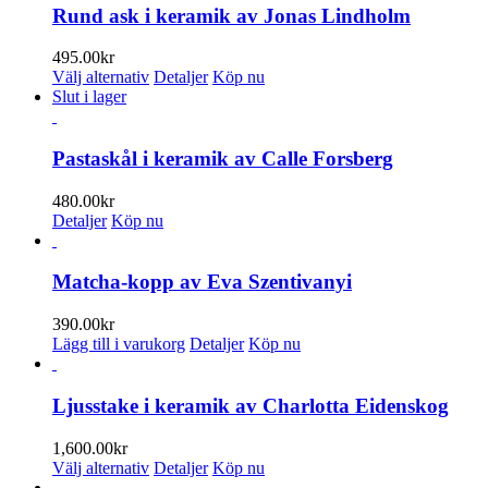
Rund ask i keramik av Jonas Lindholm
495.00
kr
Den
Välj alternativ
Detaljer
Köp nu
här
Slut i lager
produkten
har
flera
Pastaskål i keramik av Calle Forsberg
varianter.
De
480.00
kr
olika
Detaljer
Köp nu
alternativen
kan
väljas
Matcha-kopp av Eva Szentivanyi
på
produktsidan
390.00
kr
Lägg till i varukorg
Detaljer
Köp nu
Ljusstake i keramik av Charlotta Eidenskog
1,600.00
kr
Den
Välj alternativ
Detaljer
Köp nu
här