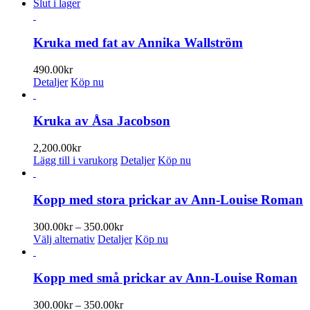
Slut i lager
alternativen
kan
väljas
Kruka med fat av Annika Wallström
på
produktsidan
490.00
kr
Detaljer
Köp nu
Kruka av Åsa Jacobson
2,200.00
kr
Lägg till i varukorg
Detaljer
Köp nu
Kopp med stora prickar av Ann-Louise Roman
Prisintervall:
300.00
kr
–
350.00
kr
Den
300.00kr
Välj alternativ
Detaljer
Köp nu
här
till
produkten
350.00kr
har
Kopp med små prickar av Ann-Louise Roman
flera
varianter.
Prisintervall:
300.00
kr
–
350.00
kr