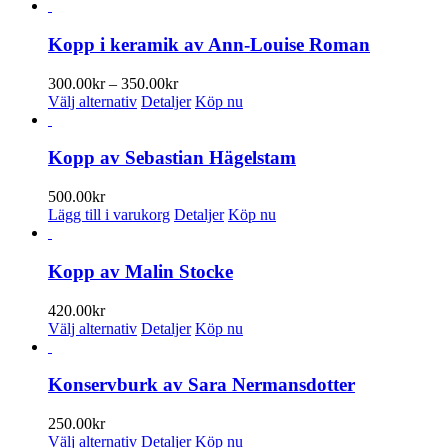
Kopp i keramik av Ann-Louise Roman
Prisintervall:
300.00
kr
–
350.00
kr
Den
300.00kr
Välj alternativ
Detaljer
Köp nu
här
till
produkten
350.00kr
har
Kopp av Sebastian Hägelstam
flera
varianter.
500.00
kr
De
Lägg till i varukorg
Detaljer
Köp nu
olika
alternativen
kan
Kopp av Malin Stocke
väljas
på
420.00
kr
produktsidan
Den
Välj alternativ
Detaljer
Köp nu
här
produkten
har
Konservburk av Sara Nermansdotter
flera
varianter.
250.00
kr
De
Den
Välj alternativ
Detaljer
Köp nu