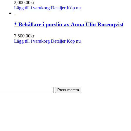
2,000.00
kr
Lägg till i varukorg
Detaljer
Köp nu
* Behållare i porslin av Anna Ulin Rosenqvist
7,500.00
kr
Lägg till i varukorg
Detaljer
Köp nu
PRENUMERERA PÅ VÅRT NYHETSBREV
Få information om utställningar, vernissager, nyheter i butiken och
annat från Konsthantverkarna.
Din e-postadress:
HITTA TILL OSS
Vår butik med galleri ligger centralt vid Slussen. Nära både tunnelbana
och bussar.
Södermalmstorg 4