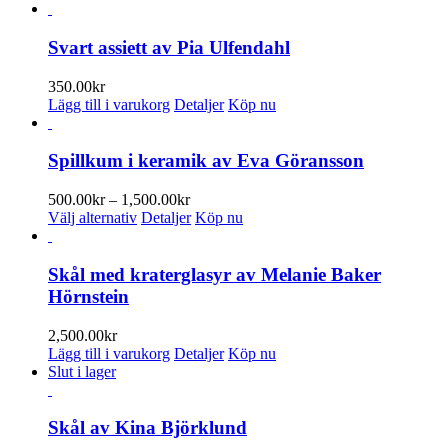
här
till
produkten
390.00kr
har
Svart assiett av Pia Ulfendahl
flera
varianter.
350.00
kr
De
Lägg till i varukorg
Detaljer
Köp nu
olika
alternativen
kan
Spillkum i keramik av Eva Göransson
väljas
på
Prisintervall:
500.00
kr
–
1,500.00
kr
produktsidan
Den
500.00kr
Välj alternativ
Detaljer
Köp nu
här
till
produkten
1,500.00kr
har
Skål med kraterglasyr av Melanie Baker
flera
Hörnstein
varianter.
De
2,500.00
kr
olika
Lägg till i varukorg
Detaljer
Köp nu
alternativen
Slut i lager
kan
väljas
på
Skål av Kina Björklund
produktsidan