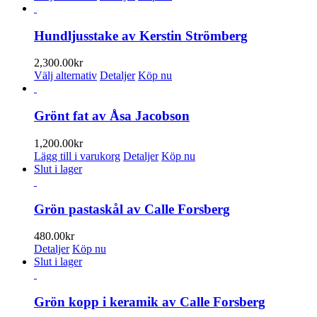
olika
här
alternativen
produkten
kan
har
Hundljusstake av Kerstin Strömberg
väljas
flera
på
varianter.
2,300.00
kr
produktsidan
De
Den
Välj alternativ
Detaljer
Köp nu
olika
här
alternativen
produkten
kan
har
Grönt fat av Åsa Jacobson
väljas
flera
på
varianter.
1,200.00
kr
produktsidan
De
Lägg till i varukorg
Detaljer
Köp nu
olika
Slut i lager
alternativen
kan
väljas
Grön pastaskål av Calle Forsberg
på
produktsidan
480.00
kr
Detaljer
Köp nu
Slut i lager
Grön kopp i keramik av Calle Forsberg