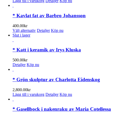
Lägg till i varukorg
Detaljer
Köp nu
* Kavlat fat av Barbro Johansson
400.00
kr
Den
Välj alternativ
Detaljer
Köp nu
här
Slut i lager
produkten
har
flera
* Katt i keramik av Irys Kluska
varianter.
De
500.00
kr
olika
Detaljer
Köp nu
alternativen
kan
väljas
* Grön skulptur av Charlotta Eidenskog
på
produktsidan
2,800.00
kr
Lägg till i varukorg
Detaljer
Köp nu
* Gasellbock i nakenraku av Maria Cotellessa