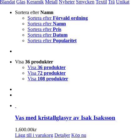
Blandat
Glas
Keramik
Metall
Nyheter
Smycken
Textil
Trä
Unikat
Sortera efter
Namn
Sortera efter
Förvald ordning
Sortera efter
Namn
Sortera efter
Pris
Sortera efter
Datum
Sortera efter
Popularitet
Visa
36 produkter
Visa
36 produkter
Visa
72 produkter
Visa
108 produkter
Vas med kristallglasyr av Isak Isaksson
1,600.00
kr
Lägg till i varukorg
Detaljer
Köp nu