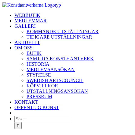
Fortsätt
till
WEBBUTIK
innehållet
MEDLEMMAR
GALLERI
KOMMANDE UTSTÄLLNINGAR
TIDIGARE UTSTÄLLNINGAR
AKTUELLT
OM OSS
BUTIK
SAMTIDA KONSTHANTVERK
HISTORIA
MEDLEMSANSÖKAN
STYRELSE
SWEDISH ARTSCOUNCIL
KÖPVILLKOR
UTSTÄLLNINGSANSÖKAN
PRESSRUM
KONTAKT
OFFENTLIG KONST
Sök
efter: