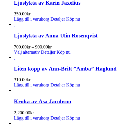
kan
Ljuslykta av Karin Jaxelius
väljas
på
350.00
kr
produktsidan
Lägg till i varukorg
Detaljer
Köp nu
Ljuslykta av Anna Ulin Rosenqvist
Prisintervall:
700.00
kr
–
900.00
kr
Den
700.00kr
Välj alternativ
Detaljer
Köp nu
här
till
produkten
900.00kr
har
Liten kopp av Ann-Britt ”Amba” Haglund
flera
varianter.
310.00
kr
De
Lägg till i varukorg
Detaljer
Köp nu
olika
alternativen
kan
Kruka av Åsa Jacobson
väljas
på
2,200.00
kr
produktsidan
Lägg till i varukorg
Detaljer
Köp nu