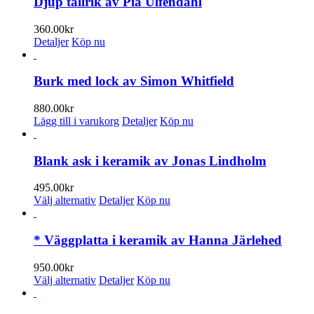
Djup tallrik av Pia Ulfendahl
på
produktsidan
360.00
kr
Detaljer
Köp nu
Burk med lock av Simon Whitfield
880.00
kr
Lägg till i varukorg
Detaljer
Köp nu
Blank ask i keramik av Jonas Lindholm
495.00
kr
Den
Välj alternativ
Detaljer
Köp nu
här
produkten
har
* Väggplatta i keramik av Hanna Järlehed
flera
varianter.
950.00
kr
De
Den
Välj alternativ
Detaljer
Köp nu
olika
här
alternativen
produkten
kan