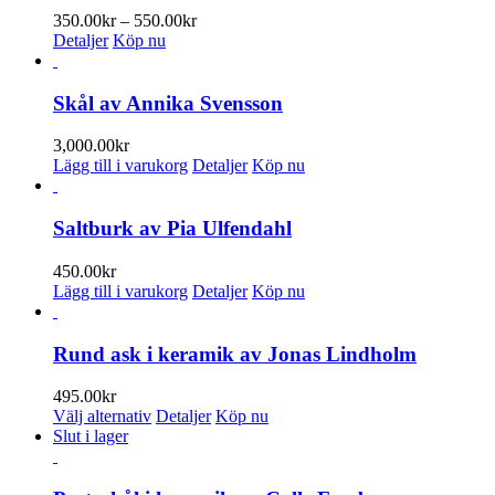
Prisintervall:
350.00
kr
–
550.00
kr
350.00kr
Detaljer
Köp nu
till
550.00kr
Skål av Annika Svensson
3,000.00
kr
Lägg till i varukorg
Detaljer
Köp nu
Saltburk av Pia Ulfendahl
450.00
kr
Lägg till i varukorg
Detaljer
Köp nu
Rund ask i keramik av Jonas Lindholm
495.00
kr
Den
Välj alternativ
Detaljer
Köp nu
här
Slut i lager
produkten
har
flera