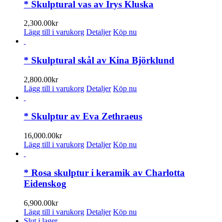
har
* Skulptural vas av Irys Kluska
väljas
flera
på
varianter.
2,300.00
kr
produktsidan
De
Lägg till i varukorg
Detaljer
Köp nu
olika
alternativen
kan
* Skulptural skål av Kina Björklund
väljas
på
2,800.00
kr
produktsidan
Lägg till i varukorg
Detaljer
Köp nu
* Skulptur av Eva Zethraeus
16,000.00
kr
Lägg till i varukorg
Detaljer
Köp nu
* Rosa skulptur i keramik av Charlotta
Eidenskog
6,900.00
kr
Lägg till i varukorg
Detaljer
Köp nu
Slut i lager