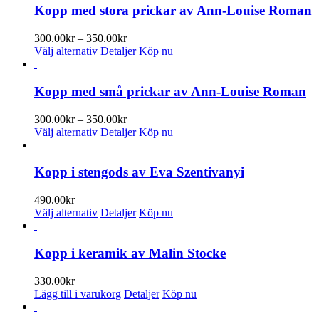
Kopp med stora prickar av Ann-Louise Roman
Prisintervall:
300.00
kr
–
350.00
kr
Den
300.00kr
Välj alternativ
Detaljer
Köp nu
här
till
produkten
350.00kr
har
Kopp med små prickar av Ann-Louise Roman
flera
varianter.
Prisintervall:
300.00
kr
–
350.00
kr
De
Den
300.00kr
Välj alternativ
Detaljer
Köp nu
olika
här
till
alternativen
produkten
350.00kr
kan
har
Kopp i stengods av Eva Szentivanyi
väljas
flera
på
varianter.
490.00
kr
produktsidan
De
Den
Välj alternativ
Detaljer
Köp nu
olika
här
alternativen
produkten
kan
har
Kopp i keramik av Malin Stocke
väljas
flera
på
varianter.
330.00
kr
produktsidan
De
Lägg till i varukorg
Detaljer
Köp nu
olika
alternativen