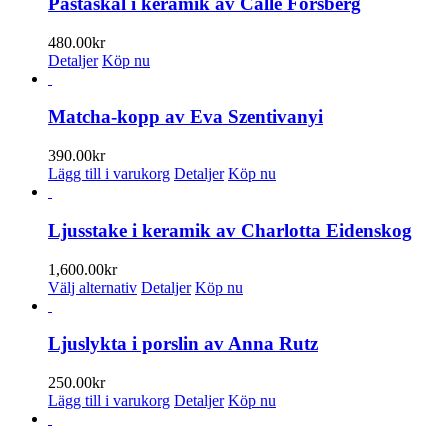
Pastaskål i keramik av Calle Forsberg
varianter.
De
480.00
kr
olika
Detaljer
Köp nu
alternativen
kan
väljas
Matcha-kopp av Eva Szentivanyi
på
produktsidan
390.00
kr
Lägg till i varukorg
Detaljer
Köp nu
Ljusstake i keramik av Charlotta Eidenskog
1,600.00
kr
Den
Välj alternativ
Detaljer
Köp nu
här
produkten
har
Ljuslykta i porslin av Anna Rutz
flera
varianter.
250.00
kr
De
Lägg till i varukorg
Detaljer
Köp nu
olika
alternativen