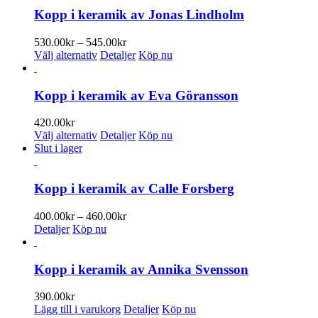
kan
Kopp i keramik av Jonas Lindholm
väljas
på
Prisintervall:
530.00
kr
–
545.00
kr
produktsidan
Den
530.00kr
Välj alternativ
Detaljer
Köp nu
här
till
produkten
545.00kr
har
Kopp i keramik av Eva Göransson
flera
varianter.
420.00
kr
De
Den
Välj alternativ
Detaljer
Köp nu
olika
här
Slut i lager
alternativen
produkten
kan
har
väljas
flera
Kopp i keramik av Calle Forsberg
på
varianter.
produktsidan
De
Prisintervall:
400.00
kr
–
460.00
kr
olika
400.00kr
Detaljer
Köp nu
alternativen
till
kan
460.00kr
väljas
Kopp i keramik av Annika Svensson
på
produktsidan
390.00
kr
Lägg till i varukorg
Detaljer
Köp nu