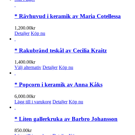
* Rävhuvud i keramik av Maria Cotellessa
1,200.00
kr
Detaljer
Köp nu
* Rakubränd teskål av Cecilia Kraitz
1,400.00
kr
Den
Välj alternativ
Detaljer
Köp nu
här
produkten
har
* Popcorn i keramik av Anna Kåks
flera
varianter.
6,000.00
kr
De
Lägg till i varukorg
Detaljer
Köp nu
olika
alternativen
kan
* Liten gallerkruka av Barbro Johansson
väljas
på
850.00
kr
produktsidan