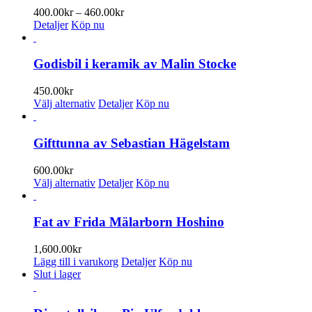
Prisintervall:
400.00
kr
–
460.00
kr
400.00kr
Detaljer
Köp nu
till
460.00kr
Godisbil i keramik av Malin Stocke
450.00
kr
Den
Välj alternativ
Detaljer
Köp nu
här
produkten
har
Gifttunna av Sebastian Hägelstam
flera
varianter.
600.00
kr
De
Den
Välj alternativ
Detaljer
Köp nu
olika
här
alternativen
produkten
kan
har
Fat av Frida Mälarborn Hoshino
väljas
flera
på
varianter.
1,600.00
kr
produktsidan
De
Lägg till i varukorg
Detaljer
Köp nu
olika
Slut i lager
alternativen
kan
väljas