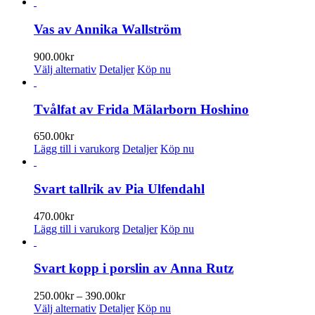
Vas av Annika Wallström
900.00
kr
Den
Välj alternativ
Detaljer
Köp nu
här
produkten
har
Tvålfat av Frida Mälarborn Hoshino
flera
varianter.
650.00
kr
De
Lägg till i varukorg
Detaljer
Köp nu
olika
alternativen
kan
Svart tallrik av Pia Ulfendahl
väljas
på
470.00
kr
produktsidan
Lägg till i varukorg
Detaljer
Köp nu
Svart kopp i porslin av Anna Rutz
Prisintervall:
250.00
kr
–
390.00
kr
Den
250.00kr
Välj alternativ
Detaljer
Köp nu