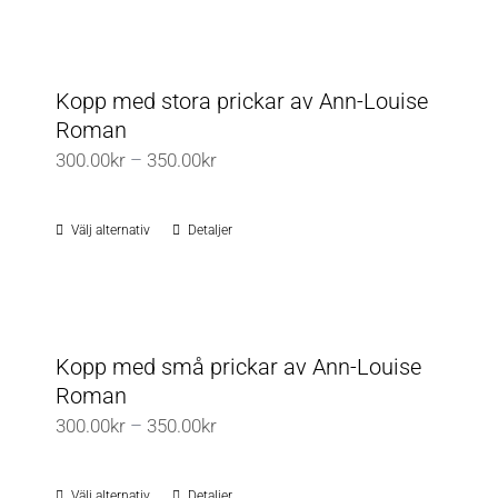
Kopp med stora prickar av Ann-Louise
Roman
Prisintervall:
300.00
kr
–
350.00
kr
300.00kr
till
Välj alternativ
Detaljer
Den
350.00kr
här
produkten
har
flera
Kopp med små prickar av Ann-Louise
varianter.
Roman
De
Prisintervall:
300.00
kr
–
350.00
kr
olika
300.00kr
alternativen
till
Välj alternativ
Detaljer