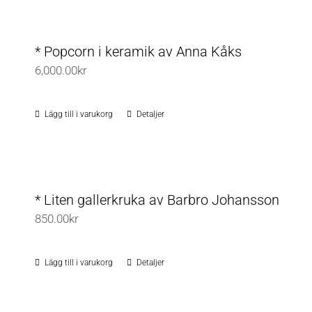
produkten
har
flera
* Popcorn i keramik av Anna Kåks
varianter.
6,000.00
kr
De
olika
Lägg till i varukorg
Detaljer
alternativen
kan
väljas
på
* Liten gallerkruka av Barbro Johansson
produktsidan
850.00
kr
Lägg till i varukorg
Detaljer