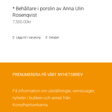
* Behållare i porslin av Anna Ulin
Rosenqvist
7,500.00
kr
Lägg till i varukorg
Detaljer
PRENUMERERA PÅ VÅRT NYHETSBREV
Få information om utställningar, vernissager,
nyheter i butiken och annat från
Konsthantverkarna.