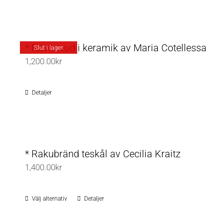
* Rävhuvud i keramik av Maria Cotellessa
Slut i lager
1,200.00
kr
Detaljer
* Rakubränd teskål av Cecilia Kraitz
1,400.00
kr
Välj alternativ
Detaljer
Den
här