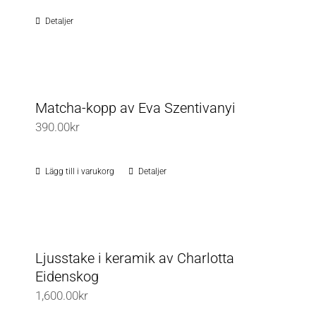
olika
Detaljer
alternativen
kan
väljas
på
Matcha-kopp av Eva Szentivanyi
produktsidan
390.00
kr
Lägg till i varukorg
Detaljer
Ljusstake i keramik av Charlotta
Eidenskog
1,600.00
kr