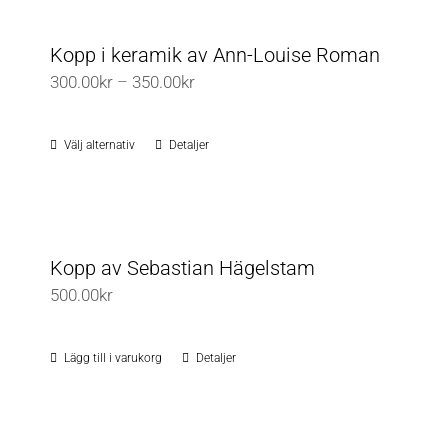
Kopp i keramik av Ann-Louise Roman
Prisintervall:
300.00
kr
–
350.00
kr
300.00kr
till
Välj alternativ
Detaljer
Den
350.00kr
här
produkten
har
flera
Kopp av Sebastian Hägelstam
varianter.
500.00
kr
De
olika
Lägg till i varukorg
Detaljer
alternativen
kan
väljas