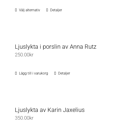
Välj alternativ
Detaljer
Den
här
produkten
har
flera
Ljuslykta i porslin av Anna Rutz
varianter.
250.00
kr
De
olika
Lägg till i varukorg
Detaljer
alternativen
kan
väljas
på
Ljuslykta av Karin Jaxelius
produktsidan
350.00
kr