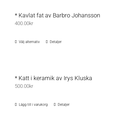
* Kavlat fat av Barbro Johansson
400.00
kr
Välj alternativ
Detaljer
Den
här
produkten
har
flera
* Katt i keramik av Irys Kluska
varianter.
500.00
kr
De
olika
Lägg till i varukorg
Detaljer
alternativen
kan
väljas