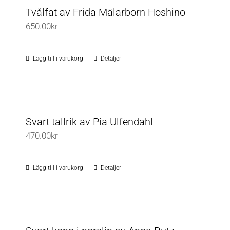
flera
Tvålfat av Frida Mälarborn Hoshino
varianter.
650.00
kr
De
olika
Lägg till i varukorg
Detaljer
alternativen
kan
väljas
på
Svart tallrik av Pia Ulfendahl
produktsidan
470.00
kr
Lägg till i varukorg
Detaljer