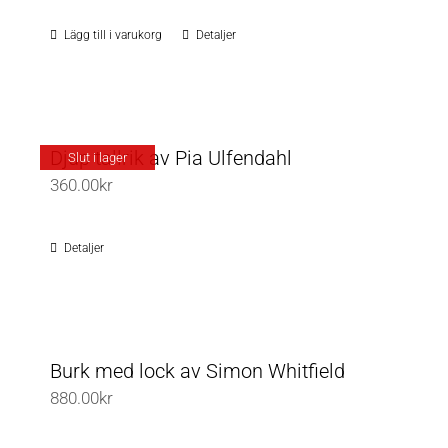
olika
Lägg till i varukorg
Detaljer
alternativen
kan
väljas
på
Djup tallrik av Pia Ulfendahl
Slut i lager
produktsidan
360.00
kr
Detaljer
Burk med lock av Simon Whitfield
880.00
kr