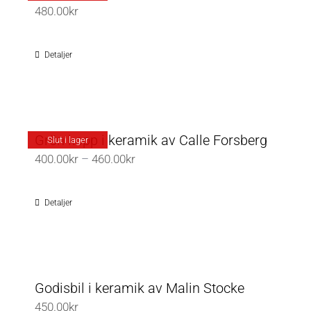
480.00
kr
Detaljer
Grön kopp i keramik av Calle Forsberg
Slut i lager
Prisintervall:
400.00
kr
–
460.00
kr
400.00kr
till
Detaljer
460.00kr
Godisbil i keramik av Malin Stocke
450.00
kr