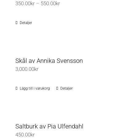
Prisintervall:
350.00
kr
–
550.00
kr
350.00kr
till
Detaljer
550.00kr
Skål av Annika Svensson
3,000.00
kr
Lägg till i varukorg
Detaljer
Saltburk av Pia Ulfendahl
450.00
kr