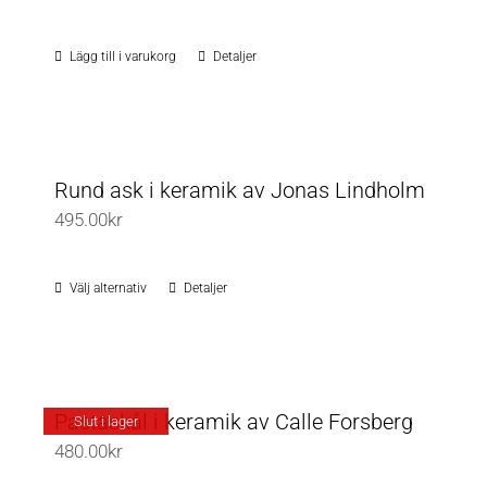
Lägg till i varukorg
Detaljer
Rund ask i keramik av Jonas Lindholm
495.00
kr
Välj alternativ
Detaljer
Den
här
produkten
har
flera
Pastaskål i keramik av Calle Forsberg
Slut i lager
varianter.
480.00
kr
De