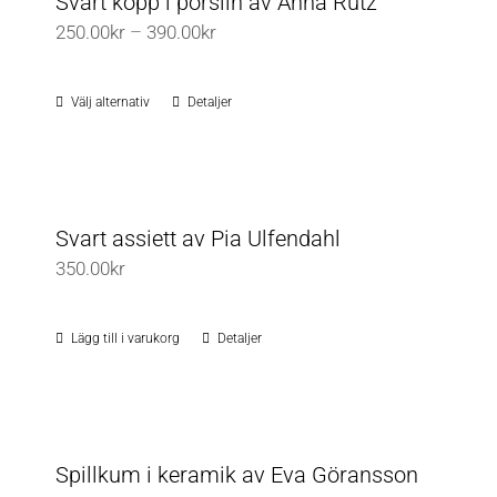
Svart kopp i porslin av Anna Rutz
Prisintervall:
250.00
kr
–
390.00
kr
250.00kr
till
Välj alternativ
Detaljer
Den
390.00kr
här
produkten
har
flera
Svart assiett av Pia Ulfendahl
varianter.
350.00
kr
De
olika
Lägg till i varukorg
Detaljer
alternativen
kan
väljas
på
Spillkum i keramik av Eva Göransson
produktsidan