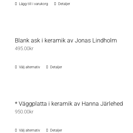
Lägg till i varukorg
Detaljer
Blank ask i keramik av Jonas Lindholm
495.00
kr
Välj alternativ
Detaljer
Den
här
produkten
har
flera
* Väggplatta i keramik av Hanna Järlehed
varianter.
950.00
kr
De
olika
Välj alternativ
Detaljer
Den