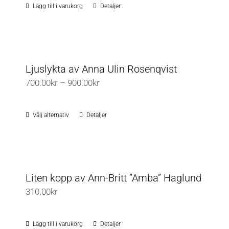
Lägg till i varukorg
Detaljer
Ljuslykta av Anna Ulin Rosenqvist
Prisintervall:
700.00
kr
–
900.00
kr
700.00kr
till
Välj alternativ
Detaljer
Den
900.00kr
här
produkten
har
flera
Liten kopp av Ann-Britt ”Amba” Haglund
varianter.
310.00
kr
De
olika
Lägg till i varukorg
Detaljer