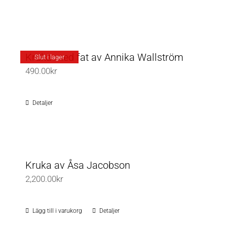
alternativen
kan
väljas
på
Kruka med fat av Annika Wallström
Slut i lager
produktsidan
490.00
kr
Detaljer
Kruka av Åsa Jacobson
2,200.00
kr
Lägg till i varukorg
Detaljer