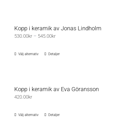
kan
väljas
på
Kopp i keramik av Jonas Lindholm
produktsidan
Prisintervall:
530.00
kr
–
545.00
kr
530.00kr
till
Välj alternativ
Detaljer
Den
545.00kr
här
produkten
har
flera
Kopp i keramik av Eva Göransson
varianter.
420.00
kr
De
olika
Välj alternativ
Detaljer
Den
alternativen
här
kan