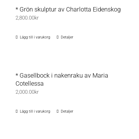
på
* Grön skulptur av Charlotta Eidenskog
produktsidan
2,800.00
kr
Lägg till i varukorg
Detaljer
* Gasellbock i nakenraku av Maria
Cotellessa
2,000.00
kr
Lägg till i varukorg
Detaljer