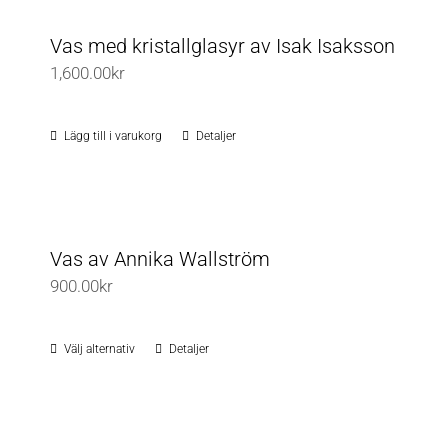
Vas med kristallglasyr av Isak Isaksson
1,600.00
kr
Lägg till i varukorg
Detaljer
Vas av Annika Wallström
900.00
kr
Välj alternativ
Detaljer
Den
här
produkten
har