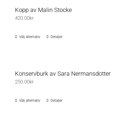
på
Kopp av Malin Stocke
produktsidan
420.00
kr
Välj alternativ
Detaljer
Den
här
produkten
har
flera
Konservburk av Sara Nermansdotter
varianter.
250.00
kr
De
olika
Välj alternativ
Detaljer
Den
alternativen
här
kan
produkten
väljas
har
på