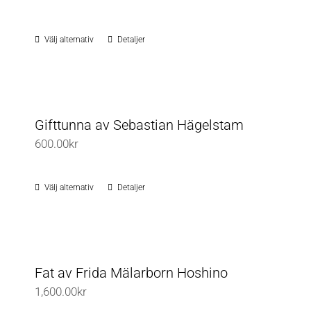
Välj alternativ
Detaljer
Den
här
produkten
har
flera
Gifttunna av Sebastian Hägelstam
varianter.
600.00
kr
De
olika
Välj alternativ
Detaljer
Den
alternativen
här
kan
produkten
väljas
har
på
flera
Fat av Frida Mälarborn Hoshino
produktsidan
varianter.
1,600.00
kr
De