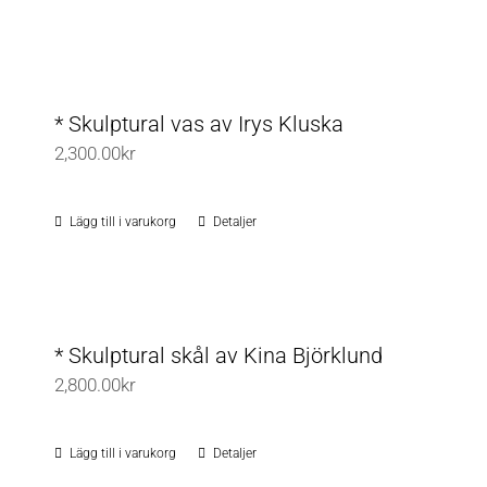
alternativen
här
kan
produkten
väljas
har
på
flera
* Skulptural vas av Irys Kluska
produktsidan
varianter.
2,300.00
kr
De
olika
Lägg till i varukorg
Detaljer
alternativen
kan
väljas
på
* Skulptural skål av Kina Björklund
produktsidan
2,800.00
kr
Lägg till i varukorg
Detaljer