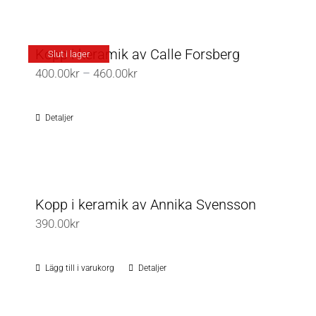
produkten
väljas
har
på
flera
Kopp i keramik av Calle Forsberg
Slut i lager
produktsidan
varianter.
Prisintervall:
400.00
kr
–
460.00
kr
De
400.00kr
olika
till
Detaljer
alternativen
460.00kr
kan
väljas
på
Kopp i keramik av Annika Svensson
produktsidan
390.00
kr
Lägg till i varukorg
Detaljer