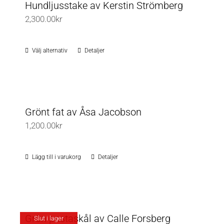
flera
Hundljusstake av Kerstin Strömberg
produktsidan
varianter.
2,300.00
kr
De
olika
Välj alternativ
Detaljer
Den
alternativen
här
kan
produkten
väljas
har
på
flera
Grönt fat av Åsa Jacobson
produktsidan
varianter.
1,200.00
kr
De
olika
Lägg till i varukorg
Detaljer
alternativen
kan
väljas
på
Grön pastaskål av Calle Forsberg
Slut i lager
produktsidan