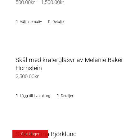
Prisintervall:
500.00
kr
–
1,500.00
kr
500.00kr
till
Välj alternativ
Detaljer
Den
1,500.00kr
här
produkten
har
flera
Skål med kraterglasyr av Melanie Baker
varianter.
Hörnstein
De
2,500.00
kr
olika
alternativen
Lägg till i varukorg
Detaljer
kan
väljas
på
produktsidan
Skål av Kina Björklund
Slut i lager