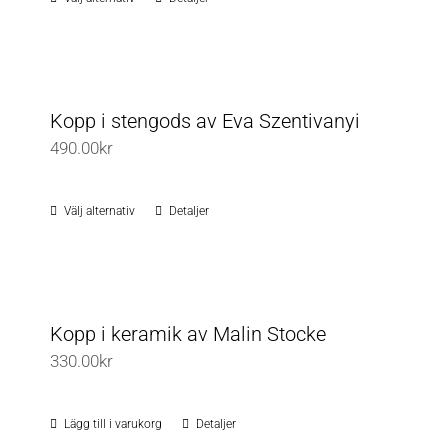
Den
kan
350.00kr
här
väljas
produkten
på
har
produktsidan
flera
Kopp i stengods av Eva Szentivanyi
varianter.
490.00
kr
De
olika
Välj alternativ
Detaljer
Den
alternativen
här
kan
produkten
väljas
har
på
flera
Kopp i keramik av Malin Stocke
produktsidan
varianter.
330.00
kr
De
olika
Lägg till i varukorg
Detaljer
alternativen