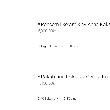
kan
väljas
på
* Popcorn i keramik av Anna Kåk
produktsidan
6,000.00
kr
Lägg till i varukorg
Köp nu
* Rakubränd teskål av Cecilia Kra
1,400.00
kr
Välj alternativ
Köp nu
Den
här