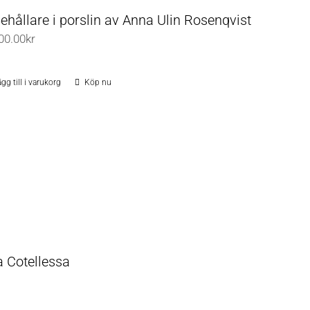
Behållare i porslin av Anna Ulin Rosenqvist
00.00
kr
gg till i varukorg
Köp nu
a Cotellessa