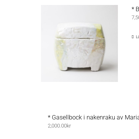
* 
7,5
Lä
* Gasellbock i nakenraku av Mari
2,000.00
kr