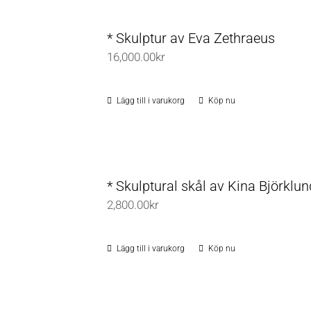
* Skulptur av Eva Zethraeus
16,000.00
kr
Lägg till i varukorg
Köp nu
* Skulptural skål av Kina Björklun
2,800.00
kr
Lägg till i varukorg
Köp nu