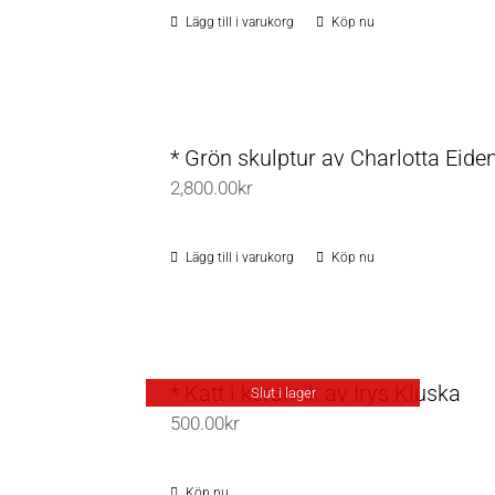
Lägg till i varukorg
Köp nu
* Grön skulptur av Charlotta Eide
2,800.00
kr
Lägg till i varukorg
Köp nu
* Katt i keramik av Irys Kluska
Slut i lager
500.00
kr
Köp nu