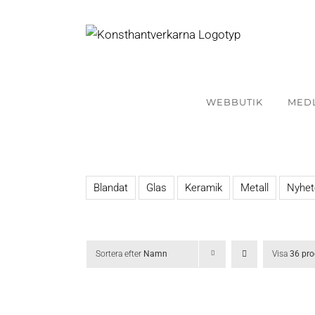
Fortsätt
till
innehållet
WEBBUTIK
MED
Blandat
Glas
Keramik
Metall
Nyhet
Sortera efter
Namn
Visa
36 pro