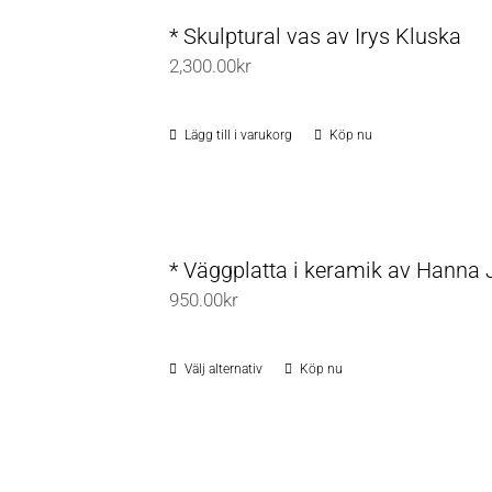
* Skulptural vas av Irys Kluska
2,300.00
kr
Lägg till i varukorg
Köp nu
* Väggplatta i keramik av Hanna 
950.00
kr
Välj alternativ
Köp nu
Den
här
produkten
har