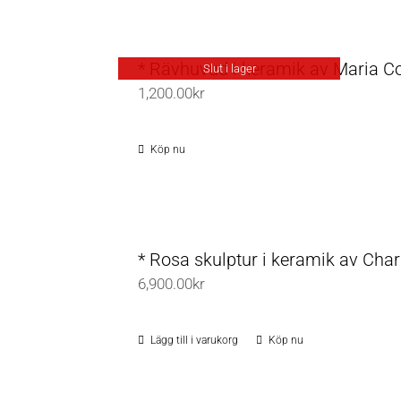
produkten
har
flera
* Rävhuvud i keramik av Maria Co
Slut i lager
varianter.
1,200.00
kr
De
olika
Köp nu
alternativen
kan
väljas
på
* Rosa skulptur i keramik av Char
produktsidan
6,900.00
kr
Lägg till i varukorg
Köp nu