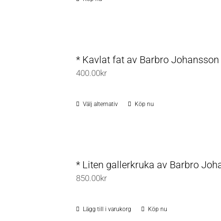
* Kavlat fat av Barbro Johansson
400.00
kr
Välj alternativ
Köp nu
Den
här
produkten
har
flera
* Liten gallerkruka av Barbro Jo
varianter.
850.00
kr
De
olika
Lägg till i varukorg
Köp nu
alternativen