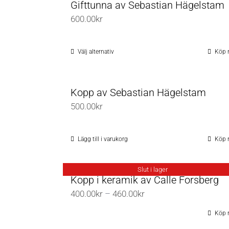
Gifttunna av Sebastian Hägelstam
600.00
kr
Välj alternativ
Köp 
Den
här
produkten
Kopp av Sebastian Hägelstam
har
500.00
kr
flera
varianter.
De
Lägg till i varukorg
Köp 
olika
alternativen
Slut i lager
Kopp i keramik av Calle Forsberg
kan
Prisintervall:
400.00
kr
–
460.00
kr
väljas
400.00kr
på
Köp 
till
produktsidan