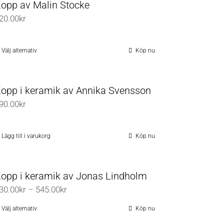
opp av Malin Stocke
20.00
kr
Välj alternativ
Köp nu
Den
här
produkten
opp i keramik av Annika Svensson
har
90.00
kr
flera
varianter.
De
Lägg till i varukorg
Köp nu
olika
alternativen
opp i keramik av Jonas Lindholm
kan
Prisintervall:
30.00
kr
–
545.00
kr
väljas
530.00kr
på
Välj alternativ
Köp nu
Den
till
produktsidan