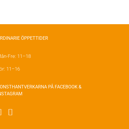
på
produktsidan
RDINARIE ÖPPETTIDER
ån-Fre: 11–18
ör: 11–16
ONSTHANTVERKARNA PÅ FACEBOOK &
NSTAGRAM