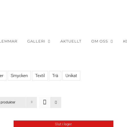
LEMMAR
GALLERI
AKTUELLT
OM OSS
K
er
Smycken
Textil
Trä
Unikat
 produkter
Slut i lager