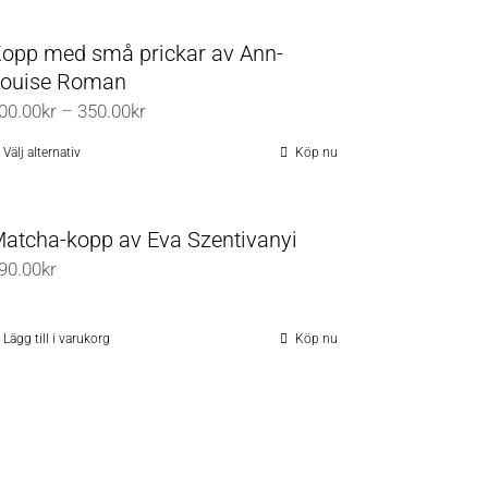
här
545.00kr
produkten
opp med små prickar av Ann-
har
ouise Roman
flera
Prisintervall:
00.00
kr
–
350.00
kr
varianter.
300.00kr
De
Välj alternativ
Köp nu
Den
till
olika
här
350.00kr
alternativen
produkten
atcha-kopp av Eva Szentivanyi
kan
har
90.00
kr
väljas
flera
på
varianter.
produktsidan
De
Lägg till i varukorg
Köp nu
olika
alternativen
kan
väljas