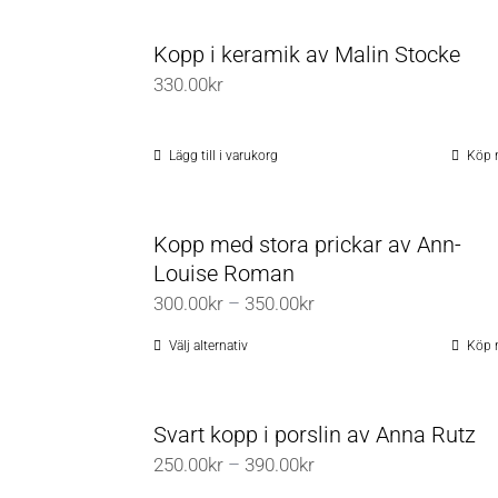
460.00kr
Kopp i keramik av Malin Stocke
330.00
kr
Lägg till i varukorg
Köp 
Kopp med stora prickar av Ann-
Louise Roman
Prisintervall:
300.00
kr
–
350.00
kr
300.00kr
Välj alternativ
Köp 
Den
till
här
350.00kr
produkten
Svart kopp i porslin av Anna Rutz
har
Prisintervall:
250.00
kr
–
390.00
kr
flera
250.00kr