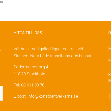
på
nu
produktsidan
HITTA TILL OSS
O
M
,
Vår butik med galleri ligger centralt vid
Slussen. Nära både tunnelbana och bussar.
L
Södermalmstorg 4
118 20 Stockholm
K
I
Tel: 08-611 03 70
E-post:
info@konsthantverkarna.se