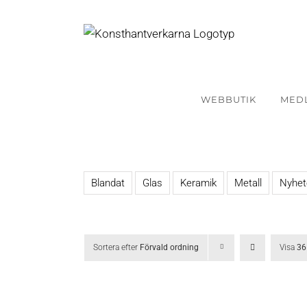
Fortsätt
till
innehållet
WEBBUTIK
MED
Blandat
Glas
Keramik
Metall
Nyhet
Sortera efter
Förvald ordning
Visa
36