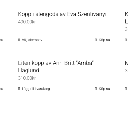
här
olika
produkten
Kopp i stengods av Eva Szentivanyi
K
alternativen
har
L
490.00
kr
kan
flera
3
väljas
varianter.
på
De
nu
Välj alternativ
Köp nu
Den
produktsidan
olika
här
alternativen
produkten
Liten kopp av Ann-Britt ”Amba”
M
kan
har
Haglund
3
väljas
flera
310.00
kr
på
varianter.
produktsidan
De
nu
Lägg till i varukorg
Köp nu
olika
alternativen
kan
väljas