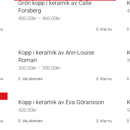
Grön kopp i keramik av Calle
K
Forsberg
4
Prisintervall:
400.00
kr
–
460.00
kr
400.00kr
nu
Köp nu
till
460.00kr
Kopp i keramik av Ann-Louise
K
Roman
3
Prisintervall:
300.00
kr
–
350.00
kr
300.00kr
nu
Välj alternativ
Köp nu
Den
till
här
350.00kr
produkten
Kopp i keramik av Eva Göransson
K
har
420.00
kr
5
flera
varianter.
nu
Välj alternativ
Köp nu
Den
De