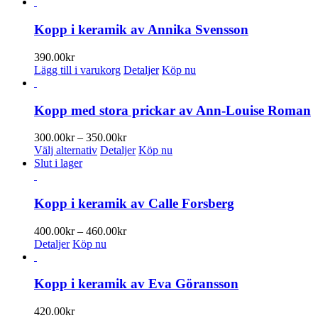
Kopp i keramik av Annika Svensson
390.00
kr
Lägg till i varukorg
Detaljer
Köp nu
Kopp med stora prickar av Ann-Louise Roman
Prisintervall:
300.00
kr
–
350.00
kr
Den
300.00kr
Välj alternativ
Detaljer
Köp nu
här
till
Slut i lager
produkten
350.00kr
har
flera
Kopp i keramik av Calle Forsberg
varianter.
De
Prisintervall:
400.00
kr
–
460.00
kr
olika
400.00kr
Detaljer
Köp nu
alternativen
till
kan
460.00kr
väljas
Kopp i keramik av Eva Göransson
på
produktsidan
420.00
kr