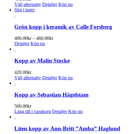
produktsidan
De
Den
Välj alternativ
Detaljer
Köp nu
olika
här
Slut i lager
alternativen
produkten
kan
har
väljas
flera
Grön kopp i keramik av Calle Forsberg
på
varianter.
produktsidan
De
Prisintervall:
400.00
kr
–
460.00
kr
olika
400.00kr
Detaljer
Köp nu
alternativen
till
kan
460.00kr
väljas
Kopp av Malin Stocke
på
produktsidan
420.00
kr
Den
Välj alternativ
Detaljer
Köp nu
här
produkten
har
Kopp av Sebastian Hägelstam
flera
varianter.
500.00
kr
De
Lägg till i varukorg
Detaljer
Köp nu
olika
alternativen
kan
Liten kopp av Ann-Britt ”Amba” Haglund
väljas