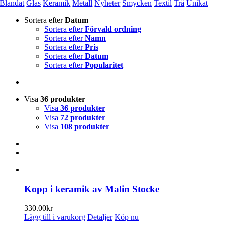
Blandat
Glas
Keramik
Metall
Nyheter
Smycken
Textil
Trä
Unikat
Sortera efter
Datum
Sortera efter
Förvald ordning
Sortera efter
Namn
Sortera efter
Pris
Sortera efter
Datum
Sortera efter
Popularitet
Visa
36 produkter
Visa
36 produkter
Visa
72 produkter
Visa
108 produkter
Kopp i keramik av Malin Stocke
330.00
kr
Lägg till i varukorg
Detaljer
Köp nu