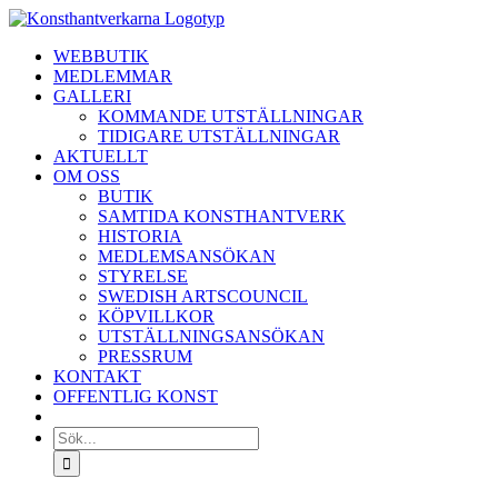
Fortsätt
till
WEBBUTIK
innehållet
MEDLEMMAR
GALLERI
KOMMANDE UTSTÄLLNINGAR
TIDIGARE UTSTÄLLNINGAR
AKTUELLT
OM OSS
BUTIK
SAMTIDA KONSTHANTVERK
HISTORIA
MEDLEMSANSÖKAN
STYRELSE
SWEDISH ARTSCOUNCIL
KÖPVILLKOR
UTSTÄLLNINGSANSÖKAN
PRESSRUM
KONTAKT
OFFENTLIG KONST
Sök
efter: