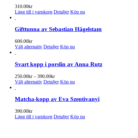
på
310.00
kr
produktsidan
Lägg till i varukorg
Detaljer
Köp nu
Gifttunna av Sebastian Hägelstam
600.00
kr
Den
Välj alternativ
Detaljer
Köp nu
här
produkten
har
Svart kopp i porslin av Anna Rutz
flera
varianter.
Prisintervall:
250.00
kr
–
390.00
kr
De
Den
250.00kr
Välj alternativ
Detaljer
Köp nu
olika
här
till
alternativen
produkten
390.00kr
kan
har
Matcha-kopp av Eva Szentivanyi
väljas
flera
på
varianter.
390.00
kr
produktsidan
De
Lägg till i varukorg
Detaljer
Köp nu
olika
alternativen
PRENUMERERA PÅ VÅRT NYHETSBREV
kan
väljas