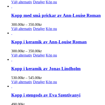
Den
Välj alternativ
Detaljer
Köp nu
här
produkten
har
Kopp med små prickar av Ann-Louise Roman
flera
varianter.
Prisintervall:
300.00
kr
–
350.00
kr
De
Den
300.00kr
Välj alternativ
Detaljer
Köp nu
olika
här
till
alternativen
produkten
350.00kr
kan
har
Kopp i keramik av Ann-Louise Roman
väljas
flera
på
varianter.
Prisintervall:
300.00
kr
–
350.00
kr
produktsidan
De
Den
300.00kr
Välj alternativ
Detaljer
Köp nu
olika
här
till
alternativen
produkten
350.00kr
kan
har
Kopp i keramik av Jonas Lindholm
väljas
flera
på
varianter.
Prisintervall:
530.00
kr
–
545.00
kr
produktsidan
De
Den
530.00kr
Välj alternativ
Detaljer
Köp nu
olika
här
till
alternativen
produkten
545.00kr
kan
har
Kopp i stengods av Eva Szentivanyi
väljas
flera
på
varianter.
490.00
kr