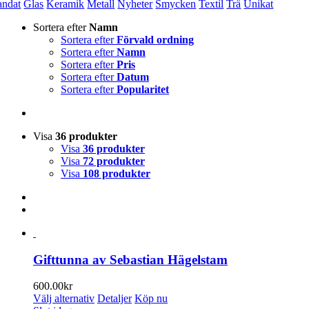
andat
Glas
Keramik
Metall
Nyheter
Smycken
Textil
Trä
Unikat
Sortera efter
Namn
Sortera efter
Förvald ordning
Sortera efter
Namn
Sortera efter
Pris
Sortera efter
Datum
Sortera efter
Popularitet
Visa
36 produkter
Visa
36 produkter
Visa
72 produkter
Visa
108 produkter
Gifttunna av Sebastian Hägelstam
600.00
kr
Den
Välj alternativ
Detaljer
Köp nu