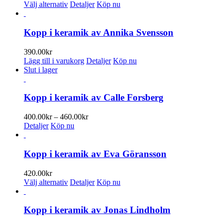
Den
300.00kr
Välj alternativ
Detaljer
Köp nu
här
till
produkten
350.00kr
har
Kopp i keramik av Annika Svensson
flera
varianter.
390.00
kr
De
Lägg till i varukorg
Detaljer
Köp nu
olika
Slut i lager
alternativen
kan
väljas
Kopp i keramik av Calle Forsberg
på
produktsidan
Prisintervall:
400.00
kr
–
460.00
kr
400.00kr
Detaljer
Köp nu
till
460.00kr
Kopp i keramik av Eva Göransson
420.00
kr
Den
Välj alternativ
Detaljer
Köp nu
här
produkten
har
Kopp i keramik av Jonas Lindholm
flera