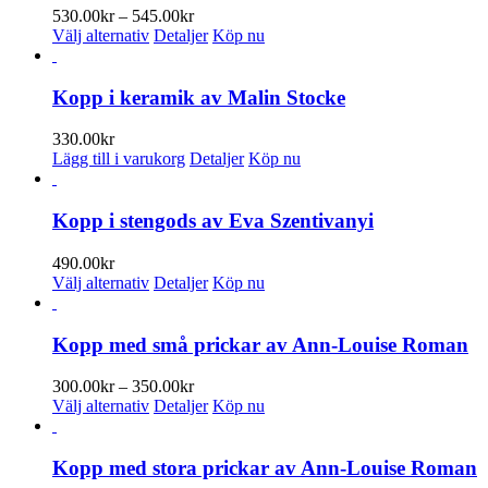
varianter.
Prisintervall:
530.00
kr
–
545.00
kr
De
Den
530.00kr
Välj alternativ
Detaljer
Köp nu
olika
här
till
alternativen
produkten
545.00kr
kan
har
Kopp i keramik av Malin Stocke
väljas
flera
på
varianter.
330.00
kr
produktsidan
De
Lägg till i varukorg
Detaljer
Köp nu
olika
alternativen
kan
Kopp i stengods av Eva Szentivanyi
väljas
på
490.00
kr
produktsidan
Den
Välj alternativ
Detaljer
Köp nu
här
produkten
har
Kopp med små prickar av Ann-Louise Roman
flera
varianter.
Prisintervall:
300.00
kr
–
350.00
kr
De
Den
300.00kr
Välj alternativ
Detaljer
Köp nu
olika
här
till
alternativen
produkten
350.00kr
kan
har
Kopp med stora prickar av Ann-Louise Roman
väljas
flera