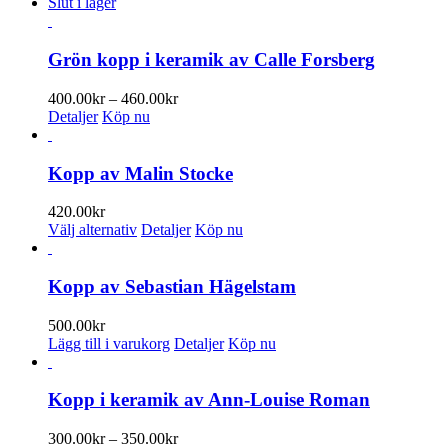
här
Slut i lager
produkten
har
flera
Grön kopp i keramik av Calle Forsberg
varianter.
De
Prisintervall:
400.00
kr
–
460.00
kr
olika
400.00kr
Detaljer
Köp nu
alternativen
till
kan
460.00kr
väljas
Kopp av Malin Stocke
på
produktsidan
420.00
kr
Den
Välj alternativ
Detaljer
Köp nu
här
produkten
har
Kopp av Sebastian Hägelstam
flera
varianter.
500.00
kr
De
Lägg till i varukorg
Detaljer
Köp nu
olika
alternativen
kan
Kopp i keramik av Ann-Louise Roman
väljas
på
Prisintervall:
300.00
kr
–
350.00
kr
produktsidan