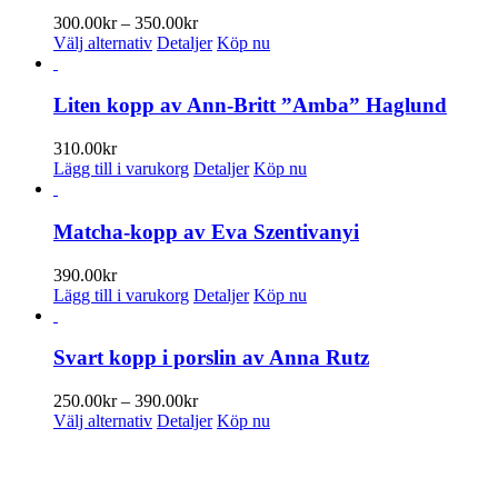
på
varianter.
Prisintervall:
300.00
kr
–
350.00
kr
produktsidan
De
Den
300.00kr
Välj alternativ
Detaljer
Köp nu
olika
här
till
alternativen
produkten
350.00kr
kan
har
Liten kopp av Ann-Britt ”Amba” Haglund
väljas
flera
på
varianter.
310.00
kr
produktsidan
De
Lägg till i varukorg
Detaljer
Köp nu
olika
alternativen
kan
Matcha-kopp av Eva Szentivanyi
väljas
på
390.00
kr
produktsidan
Lägg till i varukorg
Detaljer
Köp nu
Svart kopp i porslin av Anna Rutz
Prisintervall:
250.00
kr
–
390.00
kr
Den
250.00kr
Välj alternativ
Detaljer
Köp nu
här
till
produkten
390.00kr
ENUMERERA PÅ VÅRT NYHETSBREV
har