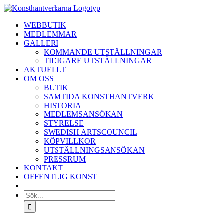
Fortsätt
till
WEBBUTIK
innehållet
MEDLEMMAR
GALLERI
KOMMANDE UTSTÄLLNINGAR
TIDIGARE UTSTÄLLNINGAR
AKTUELLT
OM OSS
BUTIK
SAMTIDA KONSTHANTVERK
HISTORIA
MEDLEMSANSÖKAN
STYRELSE
SWEDISH ARTSCOUNCIL
KÖPVILLKOR
UTSTÄLLNINGSANSÖKAN
PRESSRUM
KONTAKT
OFFENTLIG KONST
Sök
efter: