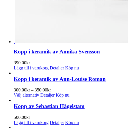
Kopp i keramik av Annika Svensson
390.00
kr
Lägg till i varukorg
Detaljer
Köp nu
Kopp i keramik av Ann-Louise Roman
Prisintervall:
300.00
kr
–
350.00
kr
Den
300.00kr
Välj alternativ
Detaljer
Köp nu
här
till
produkten
350.00kr
Kopp av Sebastian Hägelstam
har
flera
500.00
kr
varianter.
Lägg till i varukorg
Detaljer
Köp nu
De