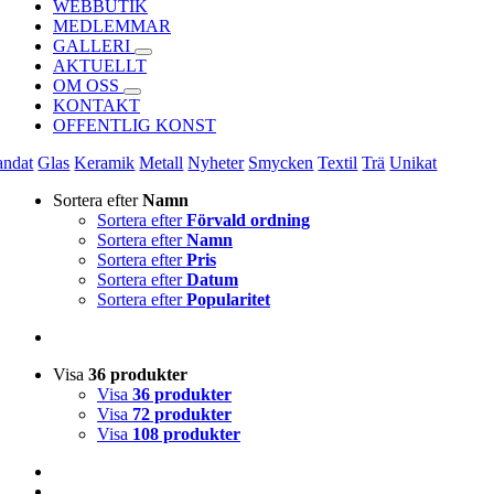
WEBBUTIK
MEDLEMMAR
GALLERI
AKTUELLT
OM OSS
KONTAKT
OFFENTLIG KONST
andat
Glas
Keramik
Metall
Nyheter
Smycken
Textil
Trä
Unikat
Sortera efter
Namn
Sortera efter
Förvald ordning
Sortera efter
Namn
Sortera efter
Pris
Sortera efter
Datum
Sortera efter
Popularitet
Visa
36 produkter
Visa
36 produkter
Visa
72 produkter
Visa
108 produkter