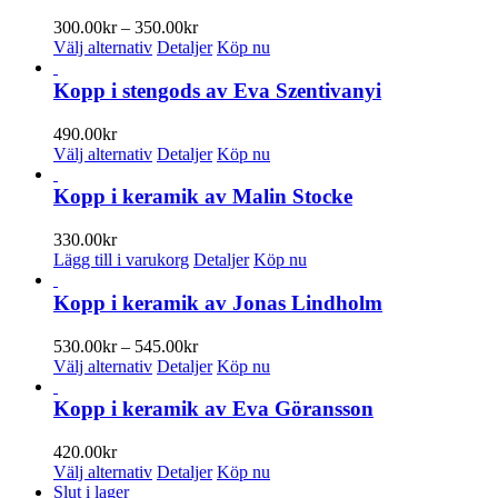
har
flera
Prisintervall:
300.00
kr
–
350.00
kr
varianter.
Den
300.00kr
Välj alternativ
Detaljer
Köp nu
De
här
till
olika
produkten
350.00kr
Kopp i stengods av Eva Szentivanyi
alternativen
har
kan
flera
490.00
kr
väljas
varianter.
Den
Välj alternativ
Detaljer
Köp nu
på
De
här
produktsidan
olika
produkten
Kopp i keramik av Malin Stocke
alternativen
har
kan
flera
330.00
kr
väljas
varianter.
Lägg till i varukorg
Detaljer
Köp nu
på
De
produktsidan
olika
Kopp i keramik av Jonas Lindholm
alternativen
kan
Prisintervall:
530.00
kr
–
545.00
kr
väljas
Den
530.00kr
Välj alternativ
Detaljer
Köp nu
på
här
till
produktsidan
produkten
545.00kr
Kopp i keramik av Eva Göransson
har
flera
420.00
kr
varianter.
Den
Välj alternativ
Detaljer
Köp nu
De
här
Slut i lager