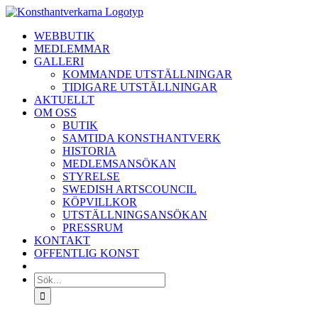
Fortsätt
till
WEBBUTIK
innehållet
MEDLEMMAR
GALLERI
KOMMANDE UTSTÄLLNINGAR
TIDIGARE UTSTÄLLNINGAR
AKTUELLT
OM OSS
BUTIK
SAMTIDA KONSTHANTVERK
HISTORIA
MEDLEMSANSÖKAN
STYRELSE
SWEDISH ARTSCOUNCIL
KÖPVILLKOR
UTSTÄLLNINGSANSÖKAN
PRESSRUM
KONTAKT
OFFENTLIG KONST
Sök
efter: