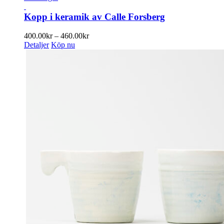
olika
produkten
alternativen
har
Kopp i keramik av Calle Forsberg
kan
flera
väljas
varianter.
Prisintervall:
400.00
kr
–
460.00
kr
på
De
400.00kr
Detaljer
Köp nu
produktsidan
olika
till
alternativen
460.00kr
kan
väljas
på
produktsidan