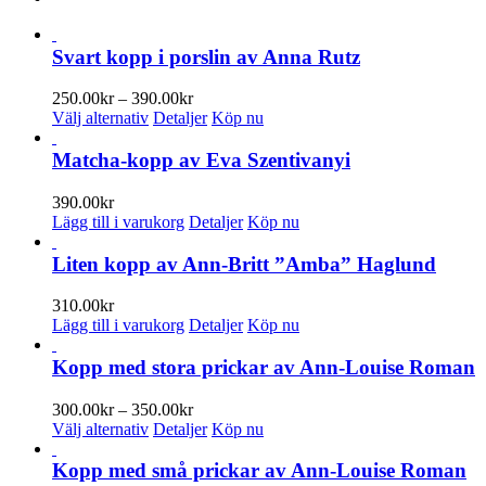
Svart kopp i porslin av Anna Rutz
Prisintervall:
250.00
kr
–
390.00
kr
Den
250.00kr
Välj alternativ
Detaljer
Köp nu
här
till
produkten
390.00kr
Matcha-kopp av Eva Szentivanyi
har
flera
390.00
kr
varianter.
Lägg till i varukorg
Detaljer
Köp nu
De
olika
Liten kopp av Ann-Britt ”Amba” Haglund
alternativen
kan
310.00
kr
väljas
Lägg till i varukorg
Detaljer
Köp nu
på
produktsidan
Kopp med stora prickar av Ann-Louise Roman
Prisintervall:
300.00
kr
–
350.00
kr
Den
300.00kr
Välj alternativ
Detaljer
Köp nu
här
till
produkten
350.00kr
Kopp med små prickar av Ann-Louise Roman