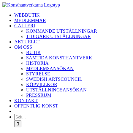
Fortsätt
till
WEBBUTIK
innehållet
MEDLEMMAR
GALLERI
KOMMANDE UTSTÄLLNINGAR
TIDIGARE UTSTÄLLNINGAR
AKTUELLT
OM OSS
BUTIK
SAMTIDA KONSTHANTVERK
HISTORIA
MEDLEMSANSÖKAN
STYRELSE
SWEDISH ARTSCOUNCIL
KÖPVILLKOR
UTSTÄLLNINGSANSÖKAN
PRESSRUM
KONTAKT
OFFENTLIG KONST
Sök
efter: