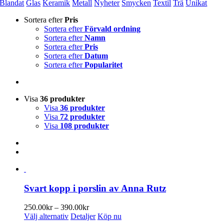
Blandat
Glas
Keramik
Metall
Nyheter
Smycken
Textil
Trä
Unikat
Sortera efter
Pris
Sortera efter
Förvald ordning
Sortera efter
Namn
Sortera efter
Pris
Sortera efter
Datum
Sortera efter
Popularitet
Visa
36 produkter
Visa
36 produkter
Visa
72 produkter
Visa
108 produkter
Svart kopp i porslin av Anna Rutz
Prisintervall:
250.00
kr
–
390.00
kr
Den
250.00kr
Välj alternativ
Detaljer
Köp nu