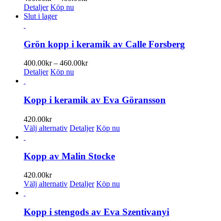
400.00kr
Detaljer
Köp nu
till
Slut i lager
460.00kr
Grön kopp i keramik av Calle Forsberg
Prisintervall:
400.00
kr
–
460.00
kr
400.00kr
Detaljer
Köp nu
till
460.00kr
Kopp i keramik av Eva Göransson
420.00
kr
Den
Välj alternativ
Detaljer
Köp nu
här
produkten
har
Kopp av Malin Stocke
flera
varianter.
420.00
kr
De
Den
Välj alternativ
Detaljer
Köp nu
olika
här
alternativen
produkten
kan
har
Kopp i stengods av Eva Szentivanyi
väljas
flera