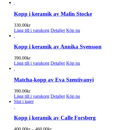
olika
alternativen
kan
Kopp i keramik av Malin Stocke
väljas
på
330.00
kr
produktsidan
Lägg till i varukorg
Detaljer
Köp nu
Kopp i keramik av Annika Svensson
390.00
kr
Lägg till i varukorg
Detaljer
Köp nu
Matcha-kopp av Eva Szentivanyi
390.00
kr
Lägg till i varukorg
Detaljer
Köp nu
Slut i lager
Kopp i keramik av Calle Forsberg
Prisintervall:
400.00
kr
–
460.00
kr