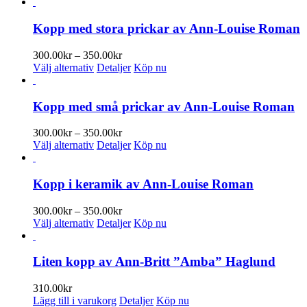
här
till
produkten
390.00kr
har
Kopp med stora prickar av Ann-Louise Roman
flera
varianter.
Prisintervall:
300.00
kr
–
350.00
kr
De
Den
300.00kr
Välj alternativ
Detaljer
Köp nu
olika
här
till
alternativen
produkten
350.00kr
kan
har
Kopp med små prickar av Ann-Louise Roman
väljas
flera
på
varianter.
Prisintervall:
300.00
kr
–
350.00
kr
produktsidan
De
Den
300.00kr
Välj alternativ
Detaljer
Köp nu
olika
här
till
alternativen
produkten
350.00kr
kan
har
Kopp i keramik av Ann-Louise Roman
väljas
flera
på
varianter.
Prisintervall:
300.00
kr
–
350.00
kr
produktsidan
De
Den
300.00kr
Välj alternativ
Detaljer
Köp nu
olika
här
till
alternativen
produkten
350.00kr
kan
har
Liten kopp av Ann-Britt ”Amba” Haglund
väljas
flera
på
varianter.
310.00
kr
produktsidan
De
Lägg till i varukorg
Detaljer
Köp nu