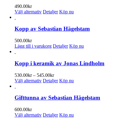
på
varianter.
490.00
kr
produktsidan
De
Den
Välj alternativ
Detaljer
Köp nu
olika
här
alternativen
produkten
kan
har
Kopp av Sebastian Hägelstam
väljas
flera
på
varianter.
500.00
kr
produktsidan
De
Lägg till i varukorg
Detaljer
Köp nu
olika
alternativen
kan
Kopp i keramik av Jonas Lindholm
väljas
på
Prisintervall:
530.00
kr
–
545.00
kr
produktsidan
Den
530.00kr
Välj alternativ
Detaljer
Köp nu
här
till
produkten
545.00kr
har
Gifttunna av Sebastian Hägelstam
flera
varianter.
600.00
kr
De
Den
Välj alternativ
Detaljer
Köp nu
olika
här
alternativen
produkten
PRENUMERERA PÅ VÅRT NYHETSBREV
kan
har
väljas