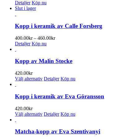
olika
400.00kr
Detaljer
Köp nu
alternativen
till
Slut i lager
kan
460.00kr
väljas
på
Kopp i keramik av Calle Forsberg
produktsidan
Prisintervall:
400.00
kr
–
460.00
kr
400.00kr
Detaljer
Köp nu
till
460.00kr
Kopp av Malin Stocke
420.00
kr
Den
Välj alternativ
Detaljer
Köp nu
här
produkten
har
Kopp i keramik av Eva Göransson
flera
varianter.
420.00
kr
De
Den
Välj alternativ
Detaljer
Köp nu
olika
här
alternativen
produkten
kan
har
Matcha-kopp av Eva Szentivanyi
väljas
flera