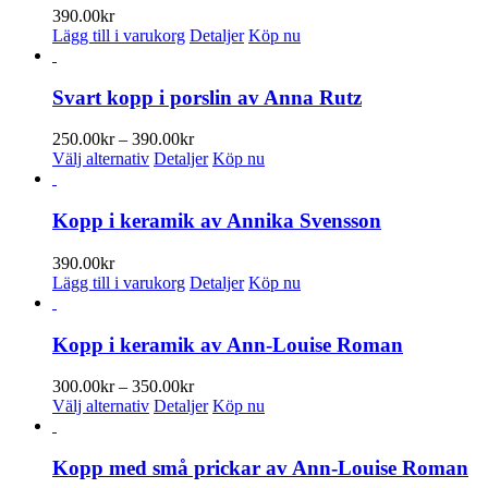
på
varianter.
390.00
kr
produktsidan
De
Lägg till i varukorg
Detaljer
Köp nu
olika
alternativen
kan
Svart kopp i porslin av Anna Rutz
väljas
på
Prisintervall:
250.00
kr
–
390.00
kr
produktsidan
Den
250.00kr
Välj alternativ
Detaljer
Köp nu
här
till
produkten
390.00kr
har
Kopp i keramik av Annika Svensson
flera
varianter.
390.00
kr
De
Lägg till i varukorg
Detaljer
Köp nu
olika
alternativen
kan
Kopp i keramik av Ann-Louise Roman
väljas
på
Prisintervall:
300.00
kr
–
350.00
kr
produktsidan
Den
300.00kr
Välj alternativ
Detaljer
Köp nu
här
till
produkten
350.00kr
har
Kopp med små prickar av Ann-Louise Roman
flera