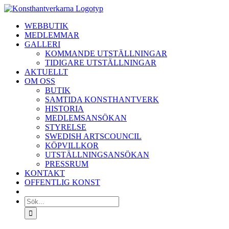
Fortsätt
till
WEBBUTIK
innehållet
MEDLEMMAR
GALLERI
KOMMANDE UTSTÄLLNINGAR
TIDIGARE UTSTÄLLNINGAR
AKTUELLT
OM OSS
BUTIK
SAMTIDA KONSTHANTVERK
HISTORIA
MEDLEMSANSÖKAN
STYRELSE
SWEDISH ARTSCOUNCIL
KÖPVILLKOR
UTSTÄLLNINGSANSÖKAN
PRESSRUM
KONTAKT
OFFENTLIG KONST
Sök
efter: