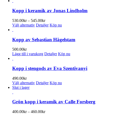
här
produkten
har
Kopp i keramik av Jonas Lindholm
flera
varianter.
Prisintervall:
530.00
kr
–
545.00
kr
De
Den
530.00kr
Välj alternativ
Detaljer
Köp nu
olika
här
till
alternativen
produkten
545.00kr
kan
har
Kopp av Sebastian Hägelstam
väljas
flera
på
varianter.
500.00
kr
produktsidan
De
Lägg till i varukorg
Detaljer
Köp nu
olika
alternativen
kan
Kopp i stengods av Eva Szentivanyi
väljas
på
490.00
kr
produktsidan
Den
Välj alternativ
Detaljer
Köp nu
här
Slut i lager
produkten
har
flera
Grön kopp i keramik av Calle Forsberg
varianter.
De
Prisintervall:
400.00
kr
–
460.00
kr