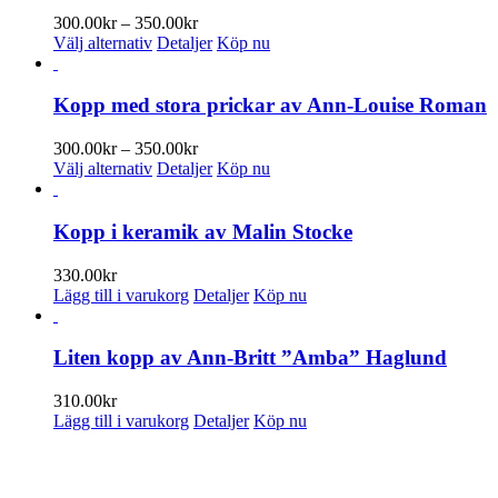
varianter.
Prisintervall:
300.00
kr
–
350.00
kr
De
Den
300.00kr
Välj alternativ
Detaljer
Köp nu
olika
här
till
alternativen
produkten
350.00kr
kan
har
Kopp med stora prickar av Ann-Louise Roman
väljas
flera
på
varianter.
Prisintervall:
300.00
kr
–
350.00
kr
produktsidan
De
Den
300.00kr
Välj alternativ
Detaljer
Köp nu
olika
här
till
alternativen
produkten
350.00kr
kan
har
Kopp i keramik av Malin Stocke
väljas
flera
på
varianter.
330.00
kr
produktsidan
De
Lägg till i varukorg
Detaljer
Köp nu
olika
alternativen
kan
Liten kopp av Ann-Britt ”Amba” Haglund
väljas
på
310.00
kr
produktsidan
Lägg till i varukorg
Detaljer
Köp nu
PRENUMERERA PÅ VÅRT NYHETSBREV