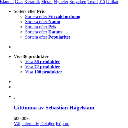
Blandat
Glas
Keramik
Metall
Nyheter
Smycken
Textil
Trä
Unikat
Sortera efter
Pris
Sortera efter
Förvald ordning
Sortera efter
Namn
Sortera efter
Pris
Sortera efter
Datum
Sortera efter
Popularitet
Visa
36 produkter
Visa
36 produkter
Visa
72 produkter
Visa
108 produkter
Gifttunna av Sebastian Hägelstam
600.00
kr
Den
Välj alternativ
Detaljer
Köp nu