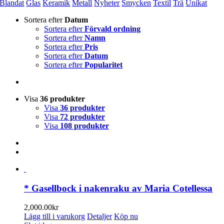
Blandat
Glas
Keramik
Metall
Nyheter
Smycken
Textil
Trä
Unikat
Sortera efter
Datum
Sortera efter
Förvald ordning
Sortera efter
Namn
Sortera efter
Pris
Sortera efter
Datum
Sortera efter
Popularitet
Visa
36 produkter
Visa
36 produkter
Visa
72 produkter
Visa
108 produkter
* Gasellbock i nakenraku av Maria Cotellessa
2,000.00
kr
Lägg till i varukorg
Detaljer
Köp nu