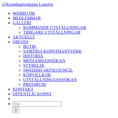
Fortsätt
till
WEBBUTIK
innehållet
MEDLEMMAR
GALLERI
KOMMANDE UTSTÄLLNINGAR
TIDIGARE UTSTÄLLNINGAR
AKTUELLT
OM OSS
BUTIK
SAMTIDA KONSTHANTVERK
HISTORIA
MEDLEMSANSÖKAN
STYRELSE
SWEDISH ARTSCOUNCIL
KÖPVILLKOR
UTSTÄLLNINGSANSÖKAN
PRESSRUM
KONTAKT
OFFENTLIG KONST
Sök
efter: