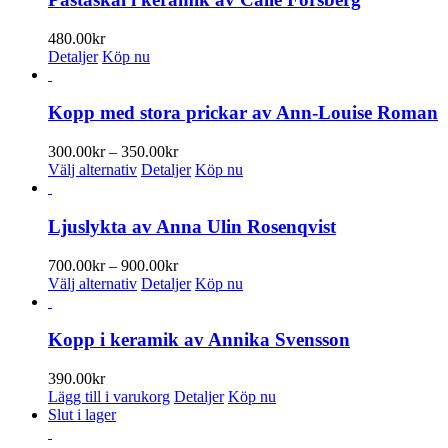
produktsidan
480.00
kr
Detaljer
Köp nu
Kopp med stora prickar av Ann-Louise Roman
Prisintervall:
300.00
kr
–
350.00
kr
Den
300.00kr
Välj alternativ
Detaljer
Köp nu
här
till
produkten
350.00kr
har
Ljuslykta av Anna Ulin Rosenqvist
flera
varianter.
Prisintervall:
700.00
kr
–
900.00
kr
De
Den
700.00kr
Välj alternativ
Detaljer
Köp nu
olika
här
till
alternativen
produkten
900.00kr
kan
har
Kopp i keramik av Annika Svensson
väljas
flera
på
varianter.
390.00
kr
produktsidan
De
Lägg till i varukorg
Detaljer
Köp nu
olika
Slut i lager
alternativen
kan