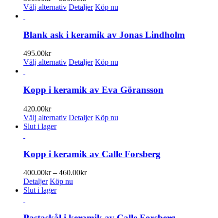
produktsidan
De
Den
300.00kr
Välj alternativ
Detaljer
Köp nu
olika
här
till
alternativen
produkten
350.00kr
kan
har
Blank ask i keramik av Jonas Lindholm
väljas
flera
på
varianter.
495.00
kr
produktsidan
De
Den
Välj alternativ
Detaljer
Köp nu
olika
här
alternativen
produkten
kan
har
Kopp i keramik av Eva Göransson
väljas
flera
på
varianter.
420.00
kr
produktsidan
De
Den
Välj alternativ
Detaljer
Köp nu
olika
här
Slut i lager
alternativen
produkten
kan
har
väljas
flera
Kopp i keramik av Calle Forsberg
på
varianter.
produktsidan
De
Prisintervall:
400.00
kr
–
460.00
kr
olika
400.00kr
Detaljer
Köp nu
alternativen
till
Slut i lager
kan
460.00kr
väljas
på
Pastaskål i keramik av Calle Forsberg