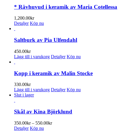
väljas
* Rävhuvud i keramik av Maria Cotellessa
på
produktsidan
1,200.00
kr
Detaljer
Köp nu
Saltburk av Pia Ulfendahl
450.00
kr
Lägg till i varukorg
Detaljer
Köp nu
Kopp i keramik av Malin Stocke
330.00
kr
Lägg till i varukorg
Detaljer
Köp nu
Slut i lager
Skål av Kina Björklund
Prisintervall:
350.00
kr
–
550.00
kr
350.00kr
Detaljer
Köp nu