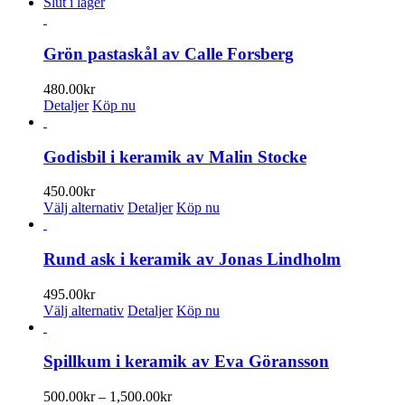
Slut i lager
Grön pastaskål av Calle Forsberg
480.00
kr
Detaljer
Köp nu
Godisbil i keramik av Malin Stocke
450.00
kr
Den
Välj alternativ
Detaljer
Köp nu
här
produkten
har
Rund ask i keramik av Jonas Lindholm
flera
varianter.
495.00
kr
De
Den
Välj alternativ
Detaljer
Köp nu
olika
här
alternativen
produkten
kan
har
Spillkum i keramik av Eva Göransson
väljas
flera
på
varianter.
Prisintervall:
500.00
kr
–
1,500.00
kr
produktsidan