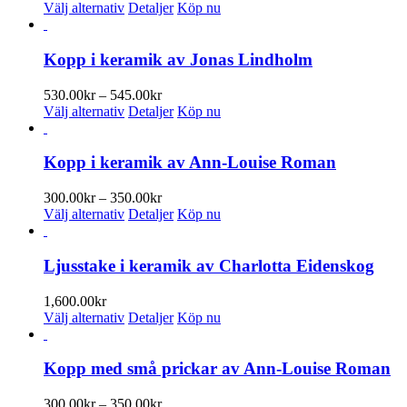
De
Den
500.00kr
Välj alternativ
Detaljer
Köp nu
olika
här
till
alternativen
produkten
1,500.00kr
kan
har
Kopp i keramik av Jonas Lindholm
väljas
flera
på
varianter.
Prisintervall:
530.00
kr
–
545.00
kr
produktsidan
De
Den
530.00kr
Välj alternativ
Detaljer
Köp nu
olika
här
till
alternativen
produkten
545.00kr
kan
har
Kopp i keramik av Ann-Louise Roman
väljas
flera
på
varianter.
Prisintervall:
300.00
kr
–
350.00
kr
produktsidan
De
Den
300.00kr
Välj alternativ
Detaljer
Köp nu
olika
här
till
alternativen
produkten
350.00kr
kan
har
Ljusstake i keramik av Charlotta Eidenskog
väljas
flera
på
varianter.
1,600.00
kr
produktsidan
De
Den
Välj alternativ
Detaljer
Köp nu
olika
här
alternativen
produkten
kan
har
Kopp med små prickar av Ann-Louise Roman
väljas
flera
på
varianter.
Prisintervall:
300.00
kr
–
350.00
kr