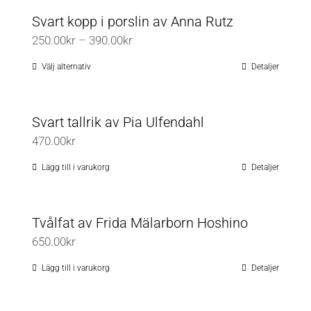
olika
Svart kopp i porslin av Anna Rutz
alternativen
Prisintervall:
250.00
kr
–
390.00
kr
kan
250.00kr
väljas
Välj alternativ
Detaljer
Den
till
på
här
390.00kr
produktsidan
produkten
Svart tallrik av Pia Ulfendahl
har
470.00
kr
flera
varianter.
Lägg till i varukorg
Detaljer
De
olika
Tvålfat av Frida Mälarborn Hoshino
alternativen
650.00
kr
kan
väljas
Lägg till i varukorg
Detaljer
på
produktsidan