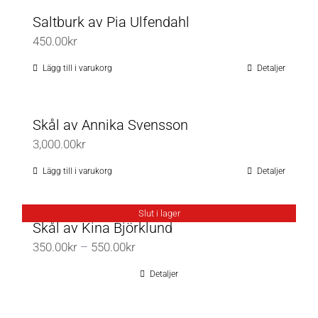
produkten
Saltburk av Pia Ulfendahl
har
450.00
kr
flera
varianter.
Lägg till i varukorg
Detaljer
De
olika
Skål av Annika Svensson
alternativen
3,000.00
kr
kan
väljas
Lägg till i varukorg
Detaljer
på
produktsidan
Slut i lager
Skål av Kina Björklund
Prisintervall:
350.00
kr
–
550.00
kr
350.00kr
Detaljer
till
550.00kr