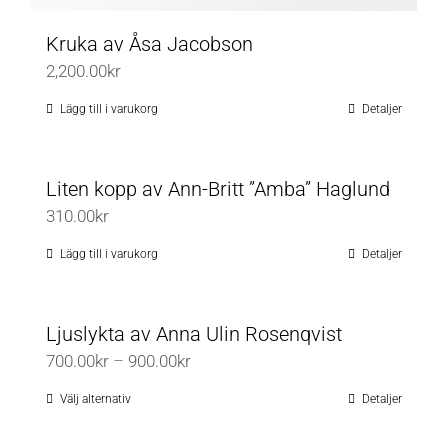
Kruka av Åsa Jacobson
2,200.00
kr
Lägg till i varukorg
Detaljer
Liten kopp av Ann-Britt ”Amba” Haglund
310.00
kr
Lägg till i varukorg
Detaljer
Ljuslykta av Anna Ulin Rosenqvist
Prisintervall:
700.00
kr
–
900.00
kr
700.00kr
Välj alternativ
Detaljer
Den
till
här
900.00kr