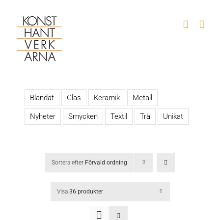
Fortsätt
till
innehållet
Blandat
Glas
Keramik
Metall
Nyheter
Smycken
Textil
Trä
Unikat
Sortera efter
Förvald ordning
Visa
36 produkter