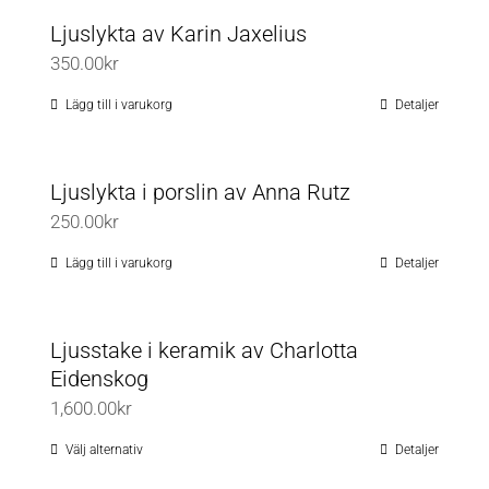
produkten
Ljuslykta av Karin Jaxelius
har
350.00
kr
flera
varianter.
Lägg till i varukorg
Detaljer
De
olika
Ljuslykta i porslin av Anna Rutz
alternativen
250.00
kr
kan
väljas
Lägg till i varukorg
Detaljer
på
produktsidan
Ljusstake i keramik av Charlotta
Eidenskog
1,600.00
kr
Välj alternativ
Detaljer
Den
här