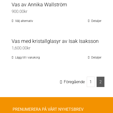
Vas av Annika Wallström
900.00
kr
Välj alternativ
Detaljer
Den
här
produkten
Vas med kristallglasyr av Isak Isaksson
har
1,600.00
kr
flera
varianter.
Lägg till i varukorg
Detaljer
De
olika
alternativen
Föregående
1
2
kan
väljas
på
produktsidan
PRENUMERERA PÅ VÅRT NYHETSBREV