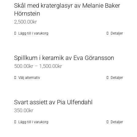
Skål med kraterglasyr av Melanie Baker
Hörnstein
2,500.00
kr
Lägg till i varukorg
Detaljer
Spillkum i keramik av Eva Göransson
Prisintervall:
500.00
kr
–
1,500.00
kr
500.00kr
Välj alternativ
Detaljer
Den
till
här
1,500.00kr
produkten
Svart assiett av Pia Ulfendahl
har
350.00
kr
flera
varianter.
Lägg till i varukorg
Detaljer
De