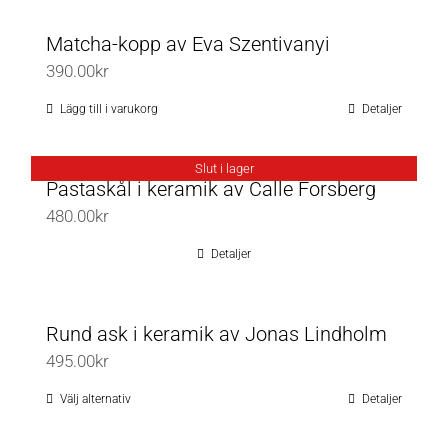
produkten
Matcha-kopp av Eva Szentivanyi
har
390.00
kr
flera
varianter.
Lägg till i varukorg
Detaljer
De
olika
Slut i lager
Pastaskål i keramik av Calle Forsberg
alternativen
480.00
kr
kan
väljas
Detaljer
på
produktsidan
Rund ask i keramik av Jonas Lindholm
495.00
kr
Välj alternativ
Detaljer
Den
här