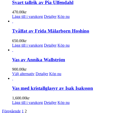
har
Svart tallrik av Pia Ulfendahl
flera
varianter.
470.00
kr
De
Lägg till i varukorg
Detaljer
Köp nu
olika
alternativen
kan
Tvålfat av Frida Mälarborn Hoshino
väljas
på
650.00
kr
produktsidan
Lägg till i varukorg
Detaljer
Köp nu
Vas av Annika Wallström
900.00
kr
Den
Välj alternativ
Detaljer
Köp nu
här
produkten
har
Vas med kristallglasyr av Isak Isaksson
flera
varianter.
1,600.00
kr
De
Lägg till i varukorg
Detaljer
Köp nu
olika
alternativen
Föregående
1
2