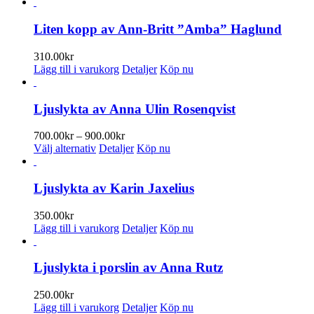
Liten kopp av Ann-Britt ”Amba” Haglund
310.00
kr
Lägg till i varukorg
Detaljer
Köp nu
Ljuslykta av Anna Ulin Rosenqvist
Prisintervall:
700.00
kr
–
900.00
kr
Den
700.00kr
Välj alternativ
Detaljer
Köp nu
här
till
produkten
900.00kr
har
Ljuslykta av Karin Jaxelius
flera
varianter.
350.00
kr
De
Lägg till i varukorg
Detaljer
Köp nu
olika
alternativen
kan
Ljuslykta i porslin av Anna Rutz
väljas
på
250.00
kr
produktsidan
Lägg till i varukorg
Detaljer
Köp nu