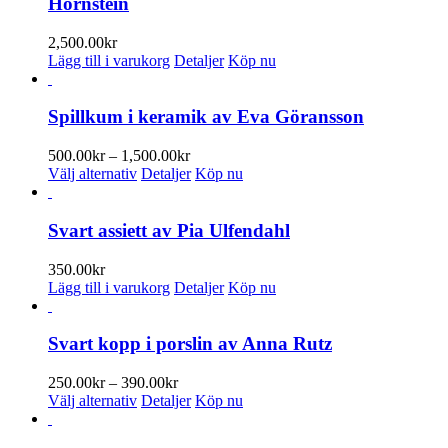
Hörnstein
2,500.00
kr
Lägg till i varukorg
Detaljer
Köp nu
Spillkum i keramik av Eva Göransson
Prisintervall:
500.00
kr
–
1,500.00
kr
Den
500.00kr
Välj alternativ
Detaljer
Köp nu
här
till
produkten
1,500.00kr
har
Svart assiett av Pia Ulfendahl
flera
varianter.
350.00
kr
De
Lägg till i varukorg
Detaljer
Köp nu
olika
alternativen
kan
Svart kopp i porslin av Anna Rutz
väljas
på
Prisintervall:
250.00
kr
–
390.00
kr
produktsidan
Den
250.00kr
Välj alternativ
Detaljer
Köp nu
här
till
produkten
390.00kr