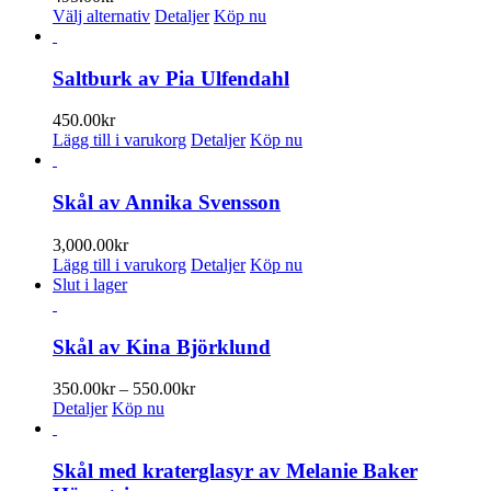
Den
Välj alternativ
Detaljer
Köp nu
här
produkten
har
Saltburk av Pia Ulfendahl
flera
varianter.
450.00
kr
De
Lägg till i varukorg
Detaljer
Köp nu
olika
alternativen
kan
Skål av Annika Svensson
väljas
på
3,000.00
kr
produktsidan
Lägg till i varukorg
Detaljer
Köp nu
Slut i lager
Skål av Kina Björklund
Prisintervall:
350.00
kr
–
550.00
kr
350.00kr
Detaljer
Köp nu
till
550.00kr
Skål med kraterglasyr av Melanie Baker