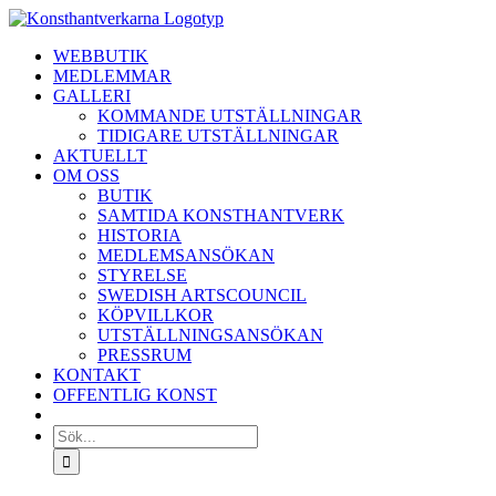
Fortsätt
till
WEBBUTIK
innehållet
MEDLEMMAR
GALLERI
KOMMANDE UTSTÄLLNINGAR
TIDIGARE UTSTÄLLNINGAR
AKTUELLT
OM OSS
BUTIK
SAMTIDA KONSTHANTVERK
HISTORIA
MEDLEMSANSÖKAN
STYRELSE
SWEDISH ARTSCOUNCIL
KÖPVILLKOR
UTSTÄLLNINGSANSÖKAN
PRESSRUM
KONTAKT
OFFENTLIG KONST
Sök
efter: