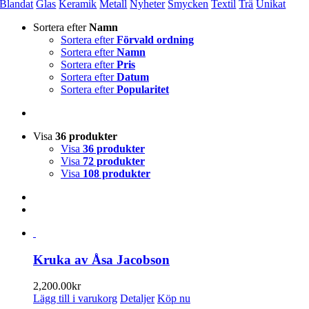
Blandat
Glas
Keramik
Metall
Nyheter
Smycken
Textil
Trä
Unikat
Sortera efter
Namn
Sortera efter
Förvald ordning
Sortera efter
Namn
Sortera efter
Pris
Sortera efter
Datum
Sortera efter
Popularitet
Visa
36 produkter
Visa
36 produkter
Visa
72 produkter
Visa
108 produkter
Kruka av Åsa Jacobson
2,200.00
kr
Lägg till i varukorg
Detaljer
Köp nu