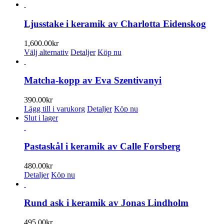
Ljusstake i keramik av Charlotta Eidenskog
1,600.00
kr
Den
Välj alternativ
Detaljer
Köp nu
här
produkten
har
Matcha-kopp av Eva Szentivanyi
flera
varianter.
390.00
kr
De
Lägg till i varukorg
Detaljer
Köp nu
olika
Slut i lager
alternativen
kan
väljas
Pastaskål i keramik av Calle Forsberg
på
produktsidan
480.00
kr
Detaljer
Köp nu
Rund ask i keramik av Jonas Lindholm
495.00
kr