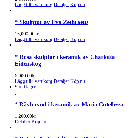
produktsidan
Lägg till i varukorg
Detaljer
Köp nu
* Skulptur av Eva Zethraeus
16,000.00
kr
Lägg till i varukorg
Detaljer
Köp nu
* Rosa skulptur i keramik av Charlotta
Eidenskog
6,900.00
kr
Lägg till i varukorg
Detaljer
Köp nu
Slut i lager
* Rävhuvud i keramik av Maria Cotellessa
1,200.00
kr
Detaljer
Köp nu