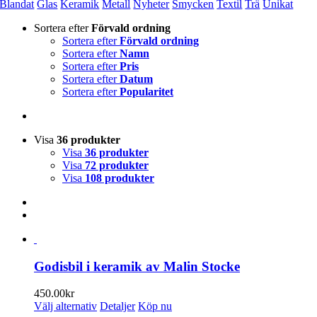
Blandat
Glas
Keramik
Metall
Nyheter
Smycken
Textil
Trä
Unikat
Sortera efter
Förvald ordning
Sortera efter
Förvald ordning
Sortera efter
Namn
Sortera efter
Pris
Sortera efter
Datum
Sortera efter
Popularitet
Visa
36 produkter
Visa
36 produkter
Visa
72 produkter
Visa
108 produkter
Godisbil i keramik av Malin Stocke
450.00
kr
Den
Välj alternativ
Detaljer
Köp nu