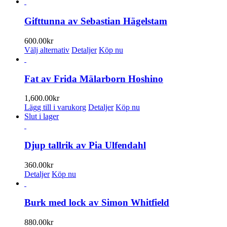
här
produkten
har
Gifttunna av Sebastian Hägelstam
flera
varianter.
600.00
kr
De
Den
Välj alternativ
Detaljer
Köp nu
olika
här
alternativen
produkten
kan
har
Fat av Frida Mälarborn Hoshino
väljas
flera
på
varianter.
1,600.00
kr
produktsidan
De
Lägg till i varukorg
Detaljer
Köp nu
olika
Slut i lager
alternativen
kan
väljas
Djup tallrik av Pia Ulfendahl
på
produktsidan
360.00
kr
Detaljer
Köp nu
Burk med lock av Simon Whitfield
880.00
kr