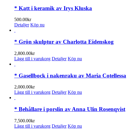
har
flera
* Katt i keramik av Irys Kluska
varianter.
De
500.00
kr
olika
Detaljer
Köp nu
alternativen
kan
väljas
* Grön skulptur av Charlotta Eidenskog
på
produktsidan
2,800.00
kr
Lägg till i varukorg
Detaljer
Köp nu
* Gasellbock i nakenraku av Maria Cotellessa
2,000.00
kr
Lägg till i varukorg
Detaljer
Köp nu
* Behållare i porslin av Anna Ulin Rosenqvist
7,500.00
kr
Lägg till i varukorg
Detaljer
Köp nu