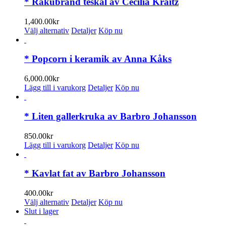
* Rakubränd teskål av Cecilia Kraitz
1,400.00
kr
Den
Välj alternativ
Detaljer
Köp nu
här
produkten
har
* Popcorn i keramik av Anna Kåks
flera
varianter.
6,000.00
kr
De
Lägg till i varukorg
Detaljer
Köp nu
olika
alternativen
kan
* Liten gallerkruka av Barbro Johansson
väljas
på
850.00
kr
produktsidan
Lägg till i varukorg
Detaljer
Köp nu
* Kavlat fat av Barbro Johansson
400.00
kr
Den
Välj alternativ
Detaljer
Köp nu
här
Slut i lager
produkten