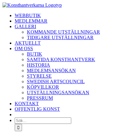
Fortsätt
till
WEBBUTIK
innehållet
MEDLEMMAR
GALLERI
KOMMANDE UTSTÄLLNINGAR
TIDIGARE UTSTÄLLNINGAR
AKTUELLT
OM OSS
BUTIK
SAMTIDA KONSTHANTVERK
HISTORIA
MEDLEMSANSÖKAN
STYRELSE
SWEDISH ARTSCOUNCIL
KÖPVILLKOR
UTSTÄLLNINGSANSÖKAN
PRESSRUM
KONTAKT
OFFENTLIG KONST
Sök
efter: