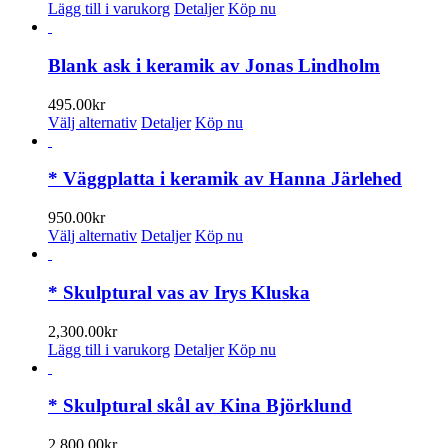
Lägg till i varukorg
Detaljer
Köp nu
Blank ask i keramik av Jonas Lindholm
495.00
kr
Den
Välj alternativ
Detaljer
Köp nu
här
produkten
har
* Väggplatta i keramik av Hanna Järlehed
flera
varianter.
950.00
kr
De
Den
Välj alternativ
Detaljer
Köp nu
olika
här
alternativen
produkten
kan
har
* Skulptural vas av Irys Kluska
väljas
flera
på
varianter.
2,300.00
kr
produktsidan
De
Lägg till i varukorg
Detaljer
Köp nu
olika
alternativen
kan
* Skulptural skål av Kina Björklund
väljas
på
2,800.00
kr