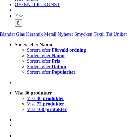
OFFENTLIG KONST
Sök
efter:
Blandat
Glas
Keramik
Metall
Nyheter
Smycken
Textil
Trä
Unikat
Sortera efter
Namn
Sortera efter
Förvald ordning
Sortera efter
Namn
Sortera efter
Pris
Sortera efter
Datum
Sortera efter
Popularitet
Visa
36 produkter
Visa
36 produkter
Visa
72 produkter
Visa
108 produkter