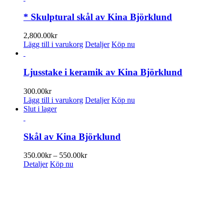
* Skulptural skål av Kina Björklund
2,800.00
kr
Lägg till i varukorg
Detaljer
Köp nu
Ljusstake i keramik av Kina Björklund
300.00
kr
Lägg till i varukorg
Detaljer
Köp nu
Slut i lager
Skål av Kina Björklund
Prisintervall:
350.00
kr
–
550.00
kr
350.00kr
Detaljer
Köp nu
till
550.00kr
PRENUMERERA PÅ VÅRT NYHETSBREV
Få information om utställningar, vernissager, nyheter i butiken och
annat från Konsthantverkarna.