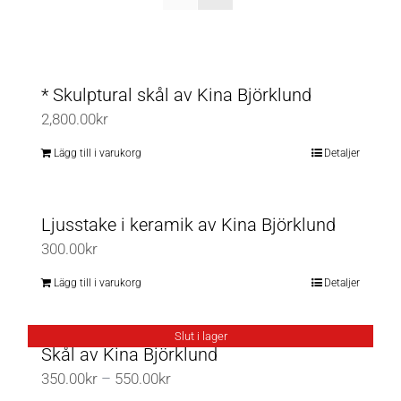
* Skulptural skål av Kina Björklund
2,800.00
kr
Lägg till i varukorg
Detaljer
Ljusstake i keramik av Kina Björklund
300.00
kr
Lägg till i varukorg
Detaljer
Slut i lager
Skål av Kina Björklund
Prisintervall:
350.00
kr
–
550.00
kr