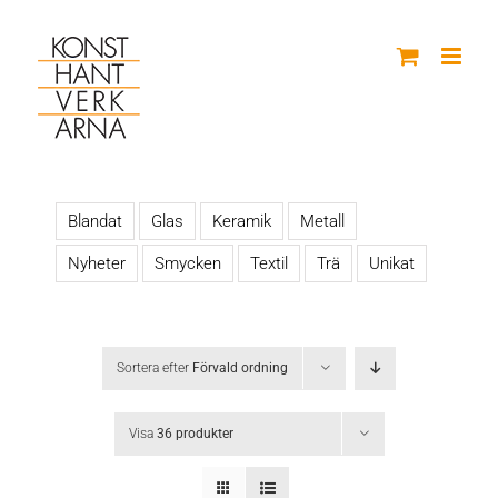
Fortsätt
till
innehållet
Blandat
Glas
Keramik
Metall
Nyheter
Smycken
Textil
Trä
Unikat
Sortera efter
Förvald ordning
Visa
36 produkter