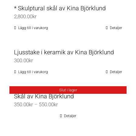
* Skulptural skål av Kina Björklund
2,800.00
kr
Lägg till i varukorg
Detaljer
Ljusstake i keramik av Kina Björklund
300.00
kr
Lägg till i varukorg
Detaljer
Slut i lager
Skål av Kina Björklund
Prisintervall:
350.00
kr
–
550.00
kr
350.00kr
Detaljer
till
550.00kr