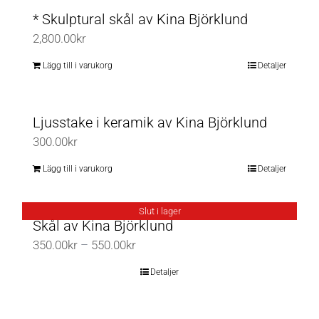
* Skulptural skål av Kina Björklund
2,800.00
kr
Lägg till i varukorg
Detaljer
Ljusstake i keramik av Kina Björklund
300.00
kr
Lägg till i varukorg
Detaljer
Slut i lager
Skål av Kina Björklund
Prisintervall:
350.00
kr
–
550.00
kr
350.00kr
Detaljer
till
550.00kr