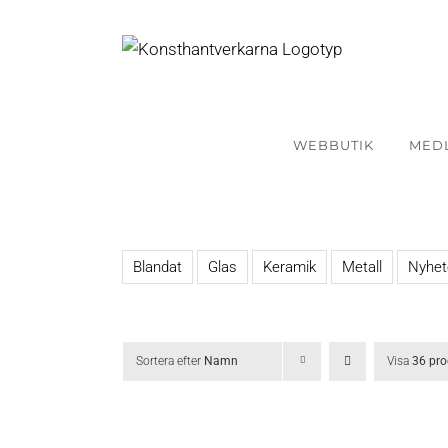
Fortsätt
till
innehållet
WEBBUTIK
MED
Blandat
Glas
Keramik
Metall
Nyhet
Sortera efter
Namn
Visa
36 pro