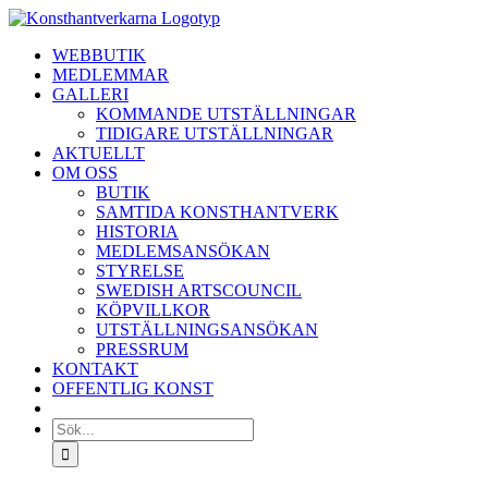
Fortsätt
till
WEBBUTIK
innehållet
MEDLEMMAR
GALLERI
KOMMANDE UTSTÄLLNINGAR
TIDIGARE UTSTÄLLNINGAR
AKTUELLT
OM OSS
BUTIK
SAMTIDA KONSTHANTVERK
HISTORIA
MEDLEMSANSÖKAN
STYRELSE
SWEDISH ARTSCOUNCIL
KÖPVILLKOR
UTSTÄLLNINGSANSÖKAN
PRESSRUM
KONTAKT
OFFENTLIG KONST
Sök
efter: