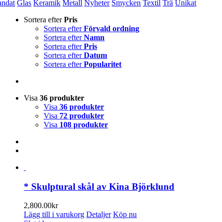
andat
Glas
Keramik
Metall
Nyheter
Smycken
Textil
Trä
Unikat
Sortera efter
Pris
Sortera efter
Förvald ordning
Sortera efter
Namn
Sortera efter
Pris
Sortera efter
Datum
Sortera efter
Popularitet
Visa
36 produkter
Visa
36 produkter
Visa
72 produkter
Visa
108 produkter
* Skulptural skål av Kina Björklund
2,800.00
kr
Lägg till i varukorg
Detaljer
Köp nu