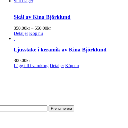
Slut i lager
Skål av Kina Björklund
Prisintervall:
350.00
kr
–
550.00
kr
350.00kr
Detaljer
Köp nu
till
550.00kr
Ljusstake i keramik av Kina Björklund
300.00
kr
Lägg till i varukorg
Detaljer
Köp nu
ENUMERERA PÅ VÅRT NYHETSBREV
 information om utställningar, vernissager, nyheter i butiken och annat 
n e-postadress:
TA TILL OSS