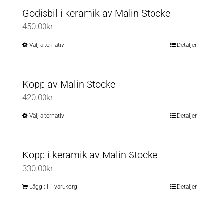
Godisbil i keramik av Malin Stocke
450.00
kr
Välj alternativ
Detaljer
Den
här
produkten
Kopp av Malin Stocke
har
420.00
kr
flera
varianter.
Välj alternativ
Detaljer
Den
De
här
olika
produkten
Kopp i keramik av Malin Stocke
alternativen
har
330.00
kr
kan
flera
väljas
varianter.
Lägg till i varukorg
Detaljer
på
De
produktsidan
olika