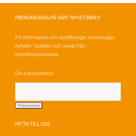
alternativen
kan
PRENUMERERA PÅ VÅRT NYHETSBREV
väljas
på
Få information om utställningar, vernissager,
produktsidan
nyheter i butiken och annat från
Konsthantverkarna.
Din e-postadress:
HITTA TILL OSS