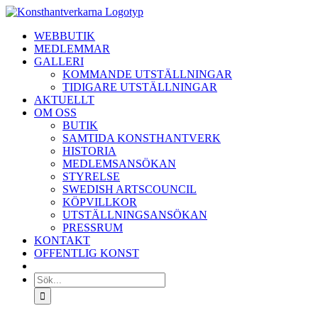
Fortsätt
till
WEBBUTIK
innehållet
MEDLEMMAR
GALLERI
KOMMANDE UTSTÄLLNINGAR
TIDIGARE UTSTÄLLNINGAR
AKTUELLT
OM OSS
BUTIK
SAMTIDA KONSTHANTVERK
HISTORIA
MEDLEMSANSÖKAN
STYRELSE
SWEDISH ARTSCOUNCIL
KÖPVILLKOR
UTSTÄLLNINGSANSÖKAN
PRESSRUM
KONTAKT
OFFENTLIG KONST
Sök
efter: