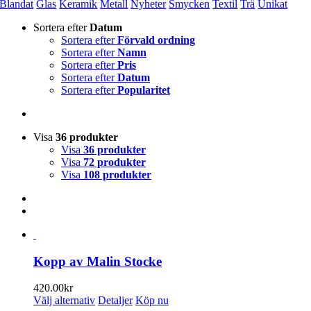
Blandat
Glas
Keramik
Metall
Nyheter
Smycken
Textil
Trä
Unikat
Sortera efter
Datum
Sortera efter
Förvald ordning
Sortera efter
Namn
Sortera efter
Pris
Sortera efter
Datum
Sortera efter
Popularitet
Visa
36 produkter
Visa
36 produkter
Visa
72 produkter
Visa
108 produkter
Kopp av Malin Stocke
420.00
kr
Den
Välj alternativ
Detaljer
Köp nu