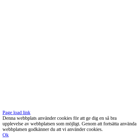
Vår butik med galleri ligger centralt vid Slussen. Nära både tunnelbana
och bussar.
Södermalmstorg 4
118 20 Stockholm
Tel: 08-611 03 70
E-post:
info@konsthantverkarna.se
ORDINARIE ÖPPETTIDER
Mån-Fre: 11–18
Lör: 11–16
KONSTHANTVERKARNA PÅ FACEBOOK & INSTAGRAM
Page load link
Denna webbplats använder cookies för att ge dig en så bra
upplevelse av webbplatsen som möjligt. Genom att fortsätta använda
webbplatsen godkänner du att vi använder cookies.
Ok