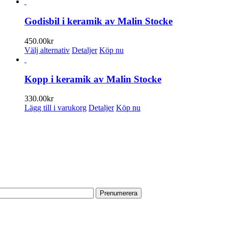
här
produkten
har
Godisbil i keramik av Malin Stocke
flera
varianter.
450.00
kr
De
Den
Välj alternativ
Detaljer
Köp nu
olika
här
alternativen
produkten
kan
har
Kopp i keramik av Malin Stocke
väljas
flera
på
varianter.
330.00
kr
produktsidan
De
Lägg till i varukorg
Detaljer
Köp nu
olika
alternativen
PRENUMERERA PÅ VÅRT NYHETSBREV
kan
väljas
Få information om utställningar, vernissager, nyheter i butiken och
på
annat från Konsthantverkarna.
produktsidan
Din e-postadress:
HITTA TILL OSS