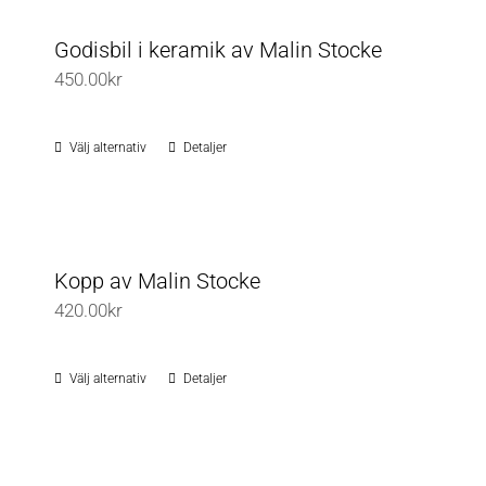
Godisbil i keramik av Malin Stocke
450.00
kr
Välj alternativ
Detaljer
Den
här
produkten
har
flera
Kopp av Malin Stocke
varianter.
420.00
kr
De
olika
Välj alternativ
Detaljer
Den
alternativen
här
kan
produkten
väljas
har