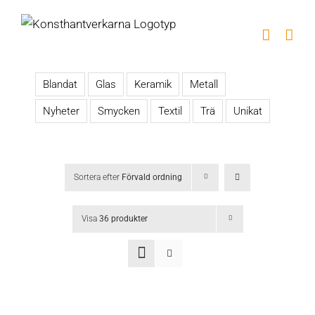
Fortsätt
till
innehållet
Blandat
Glas
Keramik
Metall
Nyheter
Smycken
Textil
Trä
Unikat
Sortera efter
Förvald ordning
Visa
36 produkter