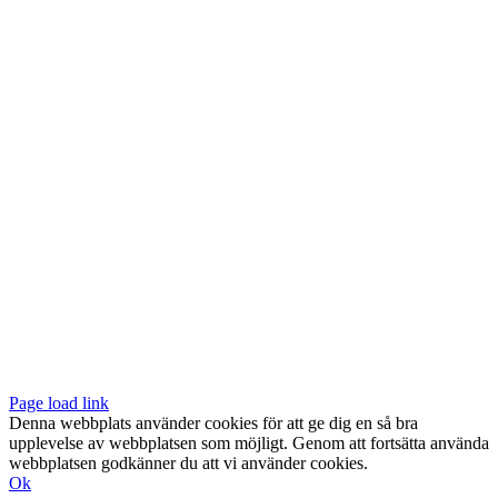
Vår butik med galleri ligger centralt vid Slussen. Nära både tunnelbana
och bussar.
Södermalmstorg 4
118 20 Stockholm
Tel: 08-611 03 70
E-post:
info@konsthantverkarna.se
ORDINARIE ÖPPETTIDER
Mån-Fre: 11–18
Lör: 11–16
KONSTHANTVERKARNA PÅ FACEBOOK & INSTAGRAM
Page load link
Denna webbplats använder cookies för att ge dig en så bra
upplevelse av webbplatsen som möjligt. Genom att fortsätta använda
webbplatsen godkänner du att vi använder cookies.
Ok