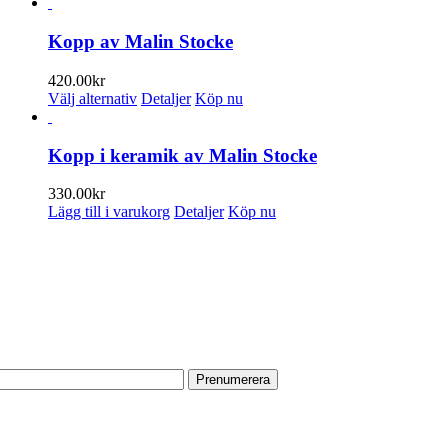
här
produkten
har
Kopp av Malin Stocke
flera
varianter.
420.00
kr
De
Den
Välj alternativ
Detaljer
Köp nu
olika
här
alternativen
produkten
kan
har
Kopp i keramik av Malin Stocke
väljas
flera
på
varianter.
330.00
kr
produktsidan
De
Lägg till i varukorg
Detaljer
Köp nu
olika
alternativen
PRENUMERERA PÅ VÅRT NYHETSBREV
kan
väljas
Få information om utställningar, vernissager, nyheter i butiken och
på
annat från Konsthantverkarna.
produktsidan
Din e-postadress:
HITTA TILL OSS