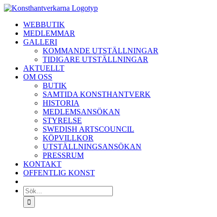
Fortsätt
till
WEBBUTIK
innehållet
MEDLEMMAR
GALLERI
KOMMANDE UTSTÄLLNINGAR
TIDIGARE UTSTÄLLNINGAR
AKTUELLT
OM OSS
BUTIK
SAMTIDA KONSTHANTVERK
HISTORIA
MEDLEMSANSÖKAN
STYRELSE
SWEDISH ARTSCOUNCIL
KÖPVILLKOR
UTSTÄLLNINGSANSÖKAN
PRESSRUM
KONTAKT
OFFENTLIG KONST
Sök
efter: