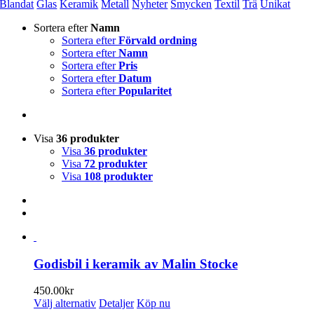
Blandat
Glas
Keramik
Metall
Nyheter
Smycken
Textil
Trä
Unikat
Sortera efter
Namn
Sortera efter
Förvald ordning
Sortera efter
Namn
Sortera efter
Pris
Sortera efter
Datum
Sortera efter
Popularitet
Visa
36 produkter
Visa
36 produkter
Visa
72 produkter
Visa
108 produkter
Godisbil i keramik av Malin Stocke
450.00
kr
Den
Välj alternativ
Detaljer
Köp nu