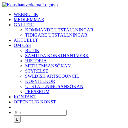
Fortsätt
till
WEBBUTIK
innehållet
MEDLEMMAR
GALLERI
KOMMANDE UTSTÄLLNINGAR
TIDIGARE UTSTÄLLNINGAR
AKTUELLT
OM OSS
BUTIK
SAMTIDA KONSTHANTVERK
HISTORIA
MEDLEMSANSÖKAN
STYRELSE
SWEDISH ARTSCOUNCIL
KÖPVILLKOR
UTSTÄLLNINGSANSÖKAN
PRESSRUM
KONTAKT
OFFENTLIG KONST
Sök
efter: