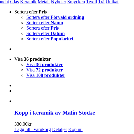
andat
Glas
Keramik
Metall
Nyheter
Smycken
Textil
Trä
Unikat
Sortera efter
Pris
Sortera efter
Förvald ordning
Sortera efter
Namn
Sortera efter
Pris
Sortera efter
Datum
Sortera efter
Popularitet
Visa
36 produkter
Visa
36 produkter
Visa
72 produkter
Visa
108 produkter
Kopp i keramik av Malin Stocke
330.00
kr
Lägg till i varukorg
Detaljer
Köp nu