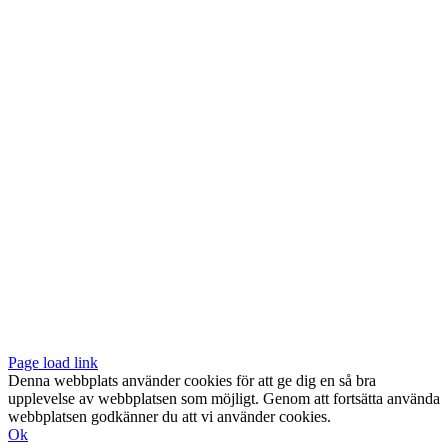
Vår butik med galleri ligger centralt vid Slussen. Nära både tunnelbana
och bussar.
Södermalmstorg 4
118 20 Stockholm
Tel: 08-611 03 70
E-post:
info@konsthantverkarna.se
ORDINARIE ÖPPETTIDER
Mån-Fre: 11–18
Lör: 11–16
KONSTHANTVERKARNA PÅ FACEBOOK & INSTAGRAM
Page load link
Denna webbplats använder cookies för att ge dig en så bra
upplevelse av webbplatsen som möjligt. Genom att fortsätta använda
webbplatsen godkänner du att vi använder cookies.
Ok