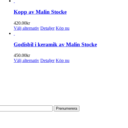
Kopp av Malin Stocke
420.00
kr
Den
Välj alternativ
Detaljer
Köp nu
här
produkten
har
Godisbil i keramik av Malin Stocke
flera
varianter.
450.00
kr
De
Den
Välj alternativ
Detaljer
Köp nu
olika
här
alternativen
produkten
PRENUMERERA PÅ VÅRT NYHETSBREV
kan
har
väljas
flera
Få information om utställningar, vernissager, nyheter i butiken och
på
varianter.
annat från Konsthantverkarna.
produktsidan
De
olika
Din e-postadress:
alternativen
kan
väljas
på
HITTA TILL OSS
produktsidan