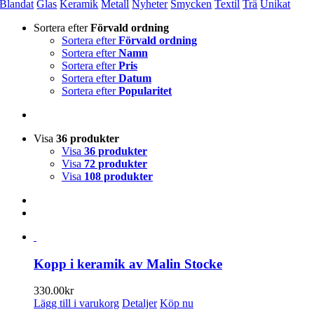
Blandat
Glas
Keramik
Metall
Nyheter
Smycken
Textil
Trä
Unikat
Sortera efter
Förvald ordning
Sortera efter
Förvald ordning
Sortera efter
Namn
Sortera efter
Pris
Sortera efter
Datum
Sortera efter
Popularitet
Visa
36 produkter
Visa
36 produkter
Visa
72 produkter
Visa
108 produkter
Kopp i keramik av Malin Stocke
330.00
kr
Lägg till i varukorg
Detaljer
Köp nu