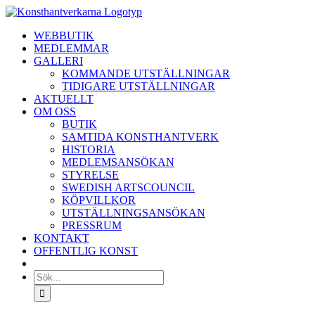
Fortsätt
till
WEBBUTIK
innehållet
MEDLEMMAR
GALLERI
KOMMANDE UTSTÄLLNINGAR
TIDIGARE UTSTÄLLNINGAR
AKTUELLT
OM OSS
BUTIK
SAMTIDA KONSTHANTVERK
HISTORIA
MEDLEMSANSÖKAN
STYRELSE
SWEDISH ARTSCOUNCIL
KÖPVILLKOR
UTSTÄLLNINGSANSÖKAN
PRESSRUM
KONTAKT
OFFENTLIG KONST
Sök
efter: