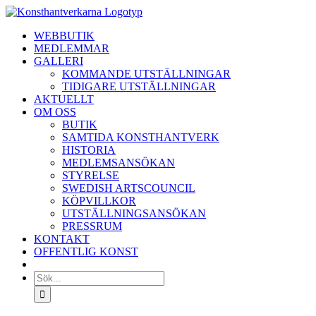
Fortsätt
till
WEBBUTIK
innehållet
MEDLEMMAR
GALLERI
KOMMANDE UTSTÄLLNINGAR
TIDIGARE UTSTÄLLNINGAR
AKTUELLT
OM OSS
BUTIK
SAMTIDA KONSTHANTVERK
HISTORIA
MEDLEMSANSÖKAN
STYRELSE
SWEDISH ARTSCOUNCIL
KÖPVILLKOR
UTSTÄLLNINGSANSÖKAN
PRESSRUM
KONTAKT
OFFENTLIG KONST
Sök
efter: