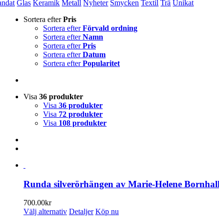
andat
Glas
Keramik
Metall
Nyheter
Smycken
Textil
Trä
Unikat
Sortera efter
Pris
Sortera efter
Förvald ordning
Sortera efter
Namn
Sortera efter
Pris
Sortera efter
Datum
Sortera efter
Popularitet
Visa
36 produkter
Visa
36 produkter
Visa
72 produkter
Visa
108 produkter
Runda silverörhängen av Marie-Helene Bornhal
700.00
kr
Den
Välj alternativ
Detaljer
Köp nu