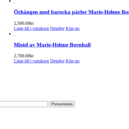
här
produkten
har
Örhängen med barocka pärlor Marie-Helene Bo
flera
varianter.
2,500.00
kr
De
Lägg till i varukorg
Detaljer
Köp nu
olika
alternativen
kan
Mistel av Marie-Helene Bornhall
väljas
på
2,700.00
kr
produktsidan
Lägg till i varukorg
Detaljer
Köp nu
ENUMERERA PÅ VÅRT NYHETSBREV
 information om utställningar, vernissager, nyheter i butiken och annat 
n e-postadress:
TA TILL OSS
r butik med galleri ligger centralt vid Slussen. Nära både tunnelbana oc