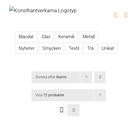
Fortsätt
till
innehållet
Blandat
Glas
Keramik
Metall
Nyheter
Smycken
Textil
Trä
Unikat
Sortera efter
Namn
Visa
72 produkter