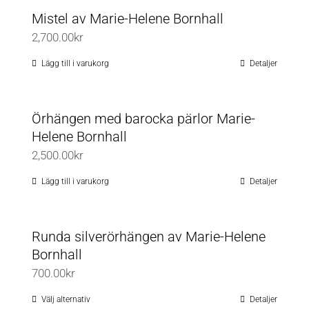
Mistel av Marie-Helene Bornhall
2,700.00
kr
Lägg till i varukorg
Detaljer
Örhängen med barocka pärlor Marie-
Helene Bornhall
2,500.00
kr
Lägg till i varukorg
Detaljer
Runda silverörhängen av Marie-Helene
Bornhall
700.00
kr
Välj alternativ
Detaljer
Den