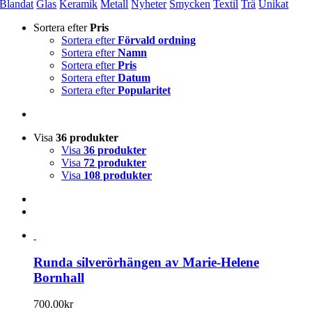
Blandat
Glas
Keramik
Metall
Nyheter
Smycken
Textil
Trä
Unikat
Sortera efter
Pris
Sortera efter
Förvald ordning
Sortera efter
Namn
Sortera efter
Pris
Sortera efter
Datum
Sortera efter
Popularitet
Visa
36 produkter
Visa
36 produkter
Visa
72 produkter
Visa
108 produkter
Runda silverörhängen av Marie-Helene
Bornhall
700.00
kr