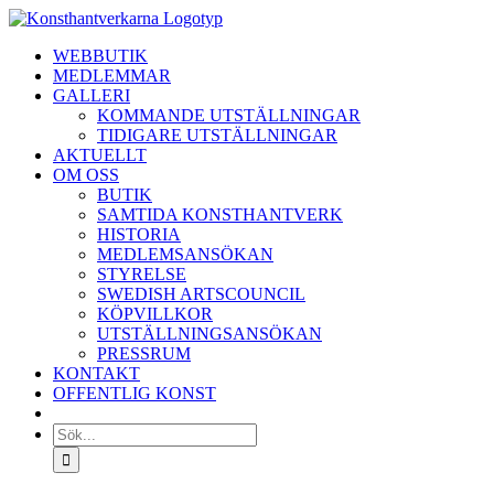
Fortsätt
till
WEBBUTIK
innehållet
MEDLEMMAR
GALLERI
KOMMANDE UTSTÄLLNINGAR
TIDIGARE UTSTÄLLNINGAR
AKTUELLT
OM OSS
BUTIK
SAMTIDA KONSTHANTVERK
HISTORIA
MEDLEMSANSÖKAN
STYRELSE
SWEDISH ARTSCOUNCIL
KÖPVILLKOR
UTSTÄLLNINGSANSÖKAN
PRESSRUM
KONTAKT
OFFENTLIG KONST
Sök
efter: