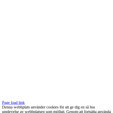
HITTA TILL OSS
Vår butik med galleri ligger centralt vid Slussen. Nära både tunnelbana
och bussar.
Södermalmstorg 4
118 20 Stockholm
Tel: 08-611 03 70
E-post:
info@konsthantverkarna.se
ORDINARIE ÖPPETTIDER
Mån-Fre: 11–18
Lör: 11–16
KONSTHANTVERKARNA PÅ FACEBOOK & INSTAGRAM
Page load link
Denna webbplats använder cookies för att ge dig en så bra
upplevelse av webbplatsen som möjligt. Genom att fortsätta använda