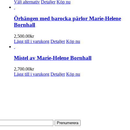
Den
Välj alternativ
Detaljer
Köp nu
här
produkten
har
Örhängen med barocka pärlor Marie-Helene
flera
Bornhall
varianter.
De
2,500.00
kr
olika
Lägg till i varukorg
Detaljer
Köp nu
alternativen
kan
väljas
Mistel av Marie-Helene Bornhall
på
produktsidan
2,700.00
kr
Lägg till i varukorg
Detaljer
Köp nu
PRENUMERERA PÅ VÅRT NYHETSBREV
Få information om utställningar, vernissager, nyheter i butiken och
annat från Konsthantverkarna.
Din e-postadress: