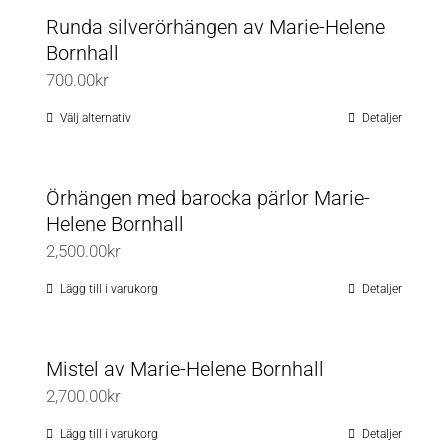
Runda silverörhängen av Marie-Helene
Bornhall
700.00
kr
Välj alternativ
Detaljer
Den
här
produkten
Örhängen med barocka pärlor Marie-
har
Helene Bornhall
flera
2,500.00
kr
varianter.
De
Lägg till i varukorg
Detaljer
olika
alternativen
Mistel av Marie-Helene Bornhall
kan
2,700.00
kr
väljas
på
Lägg till i varukorg
Detaljer