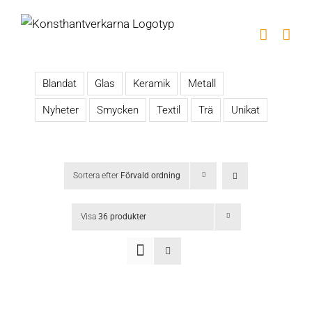
Fortsätt
till
innehållet
Blandat
Glas
Keramik
Metall
Nyheter
Smycken
Textil
Trä
Unikat
Sortera efter
Förvald ordning
Visa
36 produkter