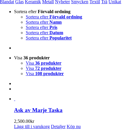
Blandat
Glas
Keramik
Metall
Nyheter
Smycken
Textil
Trä
Unikat
Sortera efter
Förvald ordning
Sortera efter
Förvald ordning
Sortera efter
Namn
Sortera efter
Pris
Sortera efter
Datum
Sortera efter
Popularitet
Visa
36 produkter
Visa
36 produkter
Visa
72 produkter
Visa
108 produkter
Ask av Marje Taska
2,500.00
kr
Lägg till i varukorg
Detaljer
Köp nu