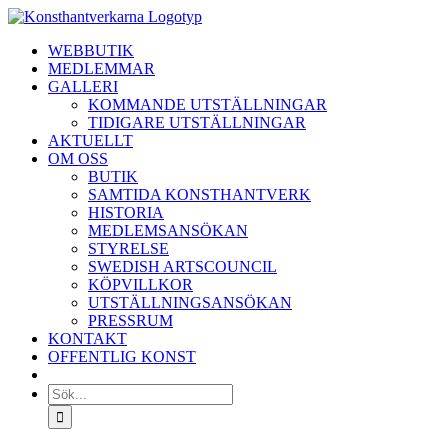
Fortsätt
till
WEBBUTIK
innehållet
MEDLEMMAR
GALLERI
KOMMANDE UTSTÄLLNINGAR
TIDIGARE UTSTÄLLNINGAR
AKTUELLT
OM OSS
BUTIK
SAMTIDA KONSTHANTVERK
HISTORIA
MEDLEMSANSÖKAN
STYRELSE
SWEDISH ARTSCOUNCIL
KÖPVILLKOR
UTSTÄLLNINGSANSÖKAN
PRESSRUM
KONTAKT
OFFENTLIG KONST
Sök
efter: