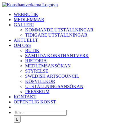
Fortsätt
till
WEBBUTIK
innehållet
MEDLEMMAR
GALLERI
KOMMANDE UTSTÄLLNINGAR
TIDIGARE UTSTÄLLNINGAR
AKTUELLT
OM OSS
BUTIK
SAMTIDA KONSTHANTVERK
HISTORIA
MEDLEMSANSÖKAN
STYRELSE
SWEDISH ARTSCOUNCIL
KÖPVILLKOR
UTSTÄLLNINGSANSÖKAN
PRESSRUM
KONTAKT
OFFENTLIG KONST
Sök
efter: