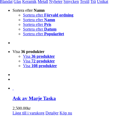
Blandat
Glas
Keramik
Metall
Nyheter
Smycken
Textil
Trä
Unikat
Sortera efter
Namn
Sortera efter
Förvald ordning
Sortera efter
Namn
Sortera efter
Pris
Sortera efter
Datum
Sortera efter
Popularitet
Visa
36 produkter
Visa
36 produkter
Visa
72 produkter
Visa
108 produkter
Ask av Marje Taska
2,500.00
kr
Lägg till i varukorg
Detaljer
Köp nu