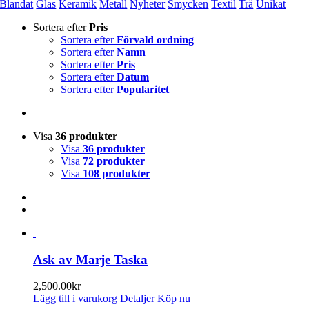
Blandat
Glas
Keramik
Metall
Nyheter
Smycken
Textil
Trä
Unikat
Sortera efter
Pris
Sortera efter
Förvald ordning
Sortera efter
Namn
Sortera efter
Pris
Sortera efter
Datum
Sortera efter
Popularitet
Visa
36 produkter
Visa
36 produkter
Visa
72 produkter
Visa
108 produkter
Ask av Marje Taska
2,500.00
kr
Lägg till i varukorg
Detaljer
Köp nu