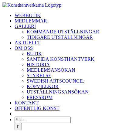
Fortsätt
till
WEBBUTIK
innehållet
MEDLEMMAR
GALLERI
KOMMANDE UTSTÄLLNINGAR
TIDIGARE UTSTÄLLNINGAR
AKTUELLT
OM OSS
BUTIK
SAMTIDA KONSTHANTVERK
HISTORIA
MEDLEMSANSÖKAN
STYRELSE
SWEDISH ARTSCOUNCIL
KÖPVILLKOR
UTSTÄLLNINGSANSÖKAN
PRESSRUM
KONTAKT
OFFENTLIG KONST
Sök
efter: