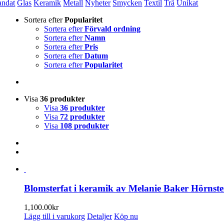
andat
Glas
Keramik
Metall
Nyheter
Smycken
Textil
Trä
Unikat
Sortera efter
Popularitet
Sortera efter
Förvald ordning
Sortera efter
Namn
Sortera efter
Pris
Sortera efter
Datum
Sortera efter
Popularitet
Visa
36 produkter
Visa
36 produkter
Visa
72 produkter
Visa
108 produkter
Blomsterfat i keramik av Melanie Baker Hörnste
1,100.00
kr
Lägg till i varukorg
Detaljer
Köp nu