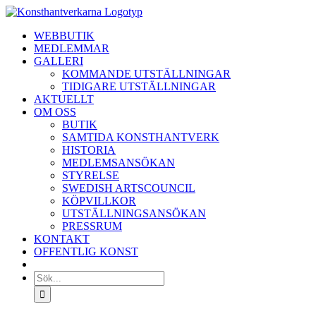
Fortsätt
till
WEBBUTIK
innehållet
MEDLEMMAR
GALLERI
KOMMANDE UTSTÄLLNINGAR
TIDIGARE UTSTÄLLNINGAR
AKTUELLT
OM OSS
BUTIK
SAMTIDA KONSTHANTVERK
HISTORIA
MEDLEMSANSÖKAN
STYRELSE
SWEDISH ARTSCOUNCIL
KÖPVILLKOR
UTSTÄLLNINGSANSÖKAN
PRESSRUM
KONTAKT
OFFENTLIG KONST
Sök
efter: