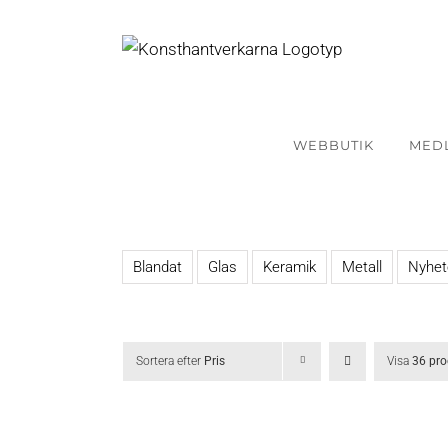
Fortsätt
till
innehållet
WEBBUTIK
MED
Blandat
Glas
Keramik
Metall
Nyhet
Sortera efter
Pris
Visa
36 pro