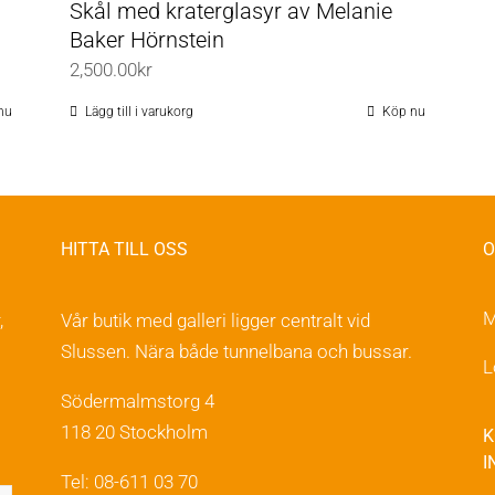
Skål med kraterglasyr av Melanie
Baker Hörnstein
2,500.00
kr
nu
Lägg till i varukorg
Köp nu
HITTA TILL OSS
O
M
,
Vår butik med galleri ligger centralt vid
Slussen. Nära både tunnelbana och bussar.
L
Södermalmstorg 4
118 20 Stockholm
K
I
Tel: 08-611 03 70