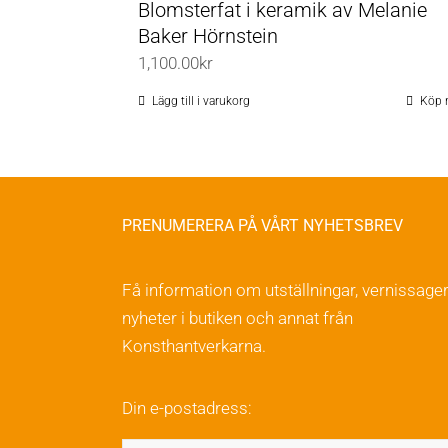
Blomsterfat i keramik av Melanie
Baker Hörnstein
1,100.00
kr
Lägg till i varukorg
Köp 
PRENUMERERA PÅ VÅRT NYHETSBREV
Få information om utställningar, vernissager
nyheter i butiken och annat från
Konsthantverkarna.
Din e-postadress: